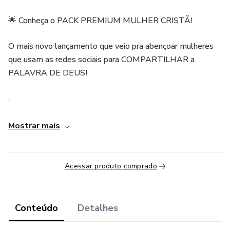
🌟 Conheça o PACK PREMIUM MULHER CRISTÃ!
O mais novo lançamento que veio pra abençoar mulheres
que usam as redes sociais para COMPARTILHAR a
PALAVRA DE DEUS!
.
São 50 artes prontas e editáveis COM LEGENDAS, que
Mostrar mais
vão facilitar demais o seu dia a dia de postagens no
Instagram!
Acessar produto comprado
Conteúdo
Detalhes