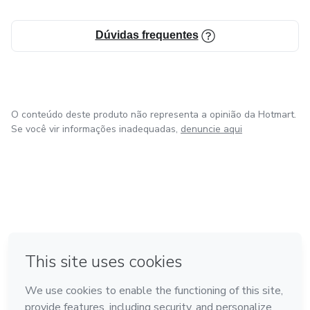
Dúvidas frequentes
O conteúdo deste produto não representa a opinião da Hotmart.
Se você vir informações inadequadas,
denuncie aqui
em Amsterdam
em Madrid
em Bogotá
Feito com
❤
em Belo Horizonte
na Cidade do México