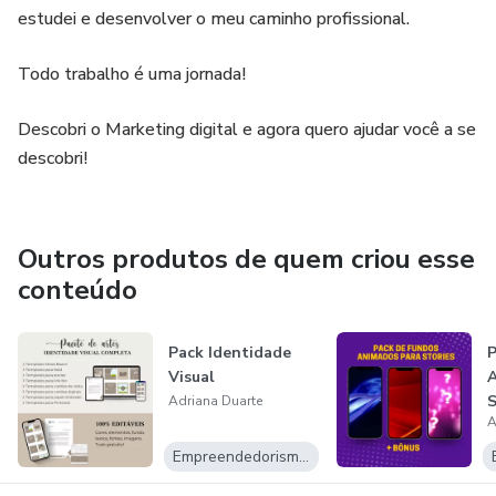
estudei e desenvolver o meu caminho profissional.
Todo trabalho é uma jornada!
Descobri o Marketing digital e agora quero ajudar você a se
descobri!
Outros produtos de quem criou esse
conteúdo
Pack Identidade
P
Visual
A
S
Adriana Duarte
A
Empreendedorismo Digital