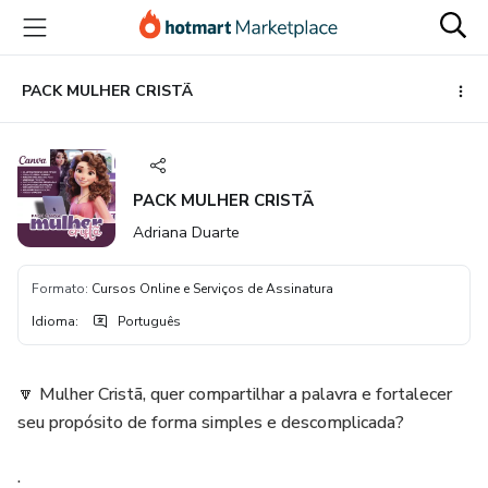
Ir
Ir
Ir
para
para
para
o
o
o
conteúdo
pagamento
rodapé
PACK MULHER CRISTÃ
principal
PACK MULHER CRISTÃ
Adriana Duarte
Formato
:
Cursos Online e Serviços de Assinatura
Idioma
:
Português
🔽 Mulher Cristã, quer compartilhar a palavra e fortalecer
seu propósito de forma simples e descomplicada?
.