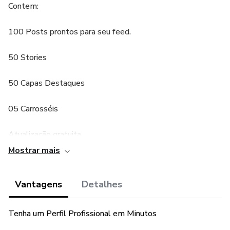
Contem:
100 Posts prontos para seu feed.
50 Stories
50 Capas Destaques
05 Carrosséis
Atualização gratuita
Mostrar mais
Suporte individual
Vantagens
Detalhes
E-book 31 Ideias de conteúdo para seu instagram
Bônus:
Tenha um Perfil Profissional em Minutos