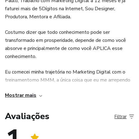
Paulo, Trabalho com Marketing Digital a 12 meses e já
faturei mais de 5Dígitos na Internet, Sou Designer,
Produtora, Mentora e Afiliada.
Costumo dizer que todo conhecimento pode ser
transformado em prosperidade, depende de como você
absorve e principalmente de como você APLICA esse
conhecimento.
Eu comecei minha trajetória no Marketing Digital com o
treinamentomo MMM, a única coisa que eu me arrependo
é de não ter começado logo.
Mostrar mais
Acesse Meu IG: @mulhermilionarianodigital_
Avaliações
Filtrar
.
.