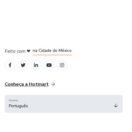
em Bogotá
em Amsterdam
em Madrid
na Cidade do México
Feito com
❤
em Belo Horizonte
Conheça a Hotmart
Idioma
Português