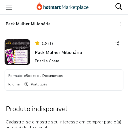
Ir
Ir
Ir
para
para
para
o
o
o
conteúdo
pagamento
rodapé
Pack Mulher Milionária
principal
1.0
(
1
)
Pack Mulher Milionária
Priscila Costa
Formato
:
eBooks ou Documentos
Idioma
:
Português
Produto indisponível
Cadastre-se e mostre seu interesse em comprar para o(a)
autor(a) deste curso!