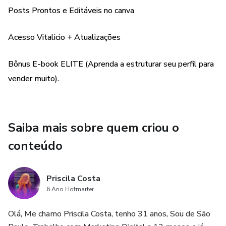
E-book ELITE: Estrutura de um perfil que vende (Liberado
Posts Prontos e Editáveis no canva
após 7 dias uteis.)
Acesso Vitalicio + Atualizações
Tenha um feed profissional e eleve sua autoridade, posts
100% prontos e editáveis no Canva, Altere fotos, textos,
Bônus E-book ELITE (Aprenda a estruturar seu perfil para
e cores em segundos para otimizar o tempo, tudo pelo app
vender muito).
gratuito canva.
Atraia clientes em potêncial.
Saiba mais sobre quem criou o
Adquira no valor promocional de lançamento.
conteúdo
Priscila Costa
6 Ano Hotmarter
Olá, Me chamo Priscila Costa, tenho 31 anos, Sou de São