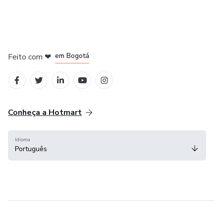
em Amsterdam
em Madrid
em Bogotá
Feito com
❤
em Belo Horizonte
na Cidade do México
Conheça a Hotmart
Idioma
Português