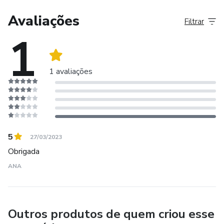
outras áreas se especializando mais ainda, e a Trancejos...
Ah, ela também vai abranger outros nichos. Meu sonho
Avaliações
Filtrar
com tudo isso? Gerar empregos, cuidar de vidas, gerar
1
autoestima, gerar autoconfiança.
1 avaliações
5
27/03/2023
Obrigada
ANA
Outros produtos de quem criou esse