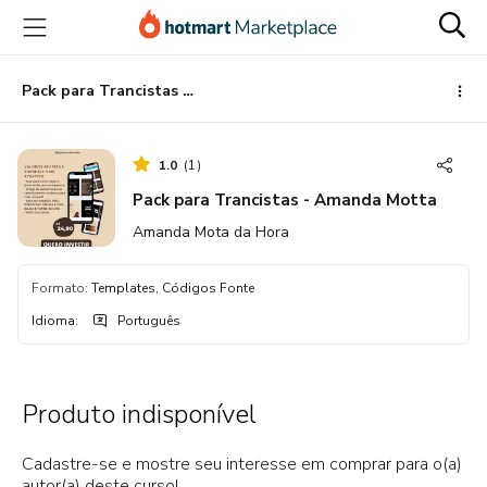
Ir
Ir
Ir
para
para
para
o
o
o
conteúdo
pagamento
rodapé
Pack para Trancistas - Amanda Motta
principal
1.0
(
1
)
Pack para Trancistas - Amanda Motta
Amanda Mota da Hora
Formato
:
Templates, Códigos Fonte
Idioma
:
Português
Produto indisponível
Cadastre-se e mostre seu interesse em comprar para o(a)
autor(a) deste curso!