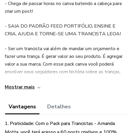
- Chega de passar horas no canva batendo a cabeça para
criar um post!
- SAIA DO PADRÃO FEED PORTIFÓLIO, ENSINE E
CRIA, AJUDA E TORNE-SE UMA TRANCISTA LEOA!
- Ser um trancista vai além de mandar um orçamento e
fazer uma trança. É gerar valor ao seu produto. É agregar
valor a sua marca. Com esse pack canva você poderá
envolver seus seguidores com história sobre as tranças,
dicas, memes, e muito mais.
Mostrar mais
- 60 posts criativos 100% editáveis
Vantagens
Detalhes
- História das tranças, meme, dicas, feedbacks e interação
1. Praticidade: Com o Pack para Trancistas - Amanda
- Bônus com dicas de edição
Motta, você terá acesso a 60 posts criativos e 100%