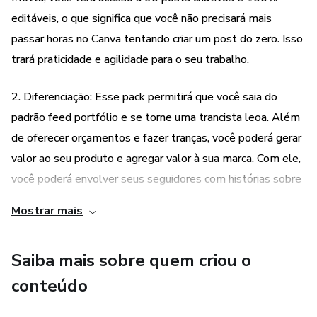
editáveis, o que significa que você não precisará mais
passar horas no Canva tentando criar um post do zero. Isso
trará praticidade e agilidade para o seu trabalho.
2. Diferenciação: Esse pack permitirá que você saia do
padrão feed portfólio e se torne uma trancista leoa. Além
de oferecer orçamentos e fazer tranças, você poderá gerar
valor ao seu produto e agregar valor à sua marca. Com ele,
você poderá envolver seus seguidores com histórias sobre
as tranças, dicas, memes e muito mais, se destacando da
Mostrar mais
concorrência.
Saiba mais sobre quem criou o
3. Conteúdo variado: O Pack para Trancistas - Amanda
Motta não se limita apenas a posts criativos. Ele também
conteúdo
inclui história das tranças, memes, dicas, feedbacks e