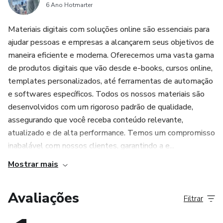
6 Ano Hotmarter
>DESIGNERS GRÁFICOS
> E-book Photoshop para iniciantes.
Materiais digitais com soluções online são essenciais para
ajudar pessoas e empresas a alcançarem seus objetivos de
- Não perca tempo criando artes do zero, edite
-------------------------------------------
maneira eficiente e moderna. Oferecemos uma vasta gama
rapidamente artes prontas.
de produtos digitais que vão desde e-books, cursos online,
Pack de diversos layouts para posts para redes sociais em
templates personalizados, até ferramentas de automação
imagem (JPEG) com a área para você colocar a sua marca e
e softwares específicos. Todos os nossos materiais são
desenvolvidos com um rigoroso padrão de qualidade,
divulgar e PSD (Adobe Photoshop) totalmente editáveis,
assegurando que você receba conteúdo relevante,
com técnicas profissionais aplicadas em todas as artes
atualizado e de alta performance. Temos um compromisso
como estudo de cores, saturação, matriz, iluminação,
inabalável com nossos clientes, garantindo a e...
alinhamentos e margens.
Mostrar mais
-------------------------------------------
Avaliações
Filtrar
Para quem é esse PACK?