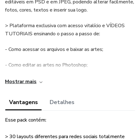
editáveis em PSD e em JPEG, podendo alterar facilmente,
fotos, cores, textos e inserir sua logo.
> Plataforma exclusiva com acesso vitalício e VÍDEOS
TUTORIAIS ensinando o passo a passo de:
- Como acessar os arquivos e baixar as artes;
- Como editar as artes no Photoshop;
- Como editar as artes online;
Mostrar mais
- Como colocar minha logo no Canva;
Vantagens
Detalhes
- Como colocar minha logo no Corel Draw.
Esse pack contém:
> Suporte rápido e fácil dentro da plataforma.
> 30 layouts diferentes para redes sociais totalmente