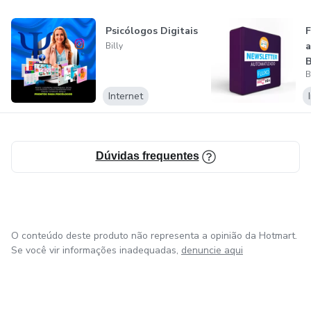
Psicólogos Digitais
F
a
Billy
B
B
Internet
Dúvidas frequentes
O conteúdo deste produto não representa a opinião da Hotmart.
Se você vir informações inadequadas,
denuncie aqui