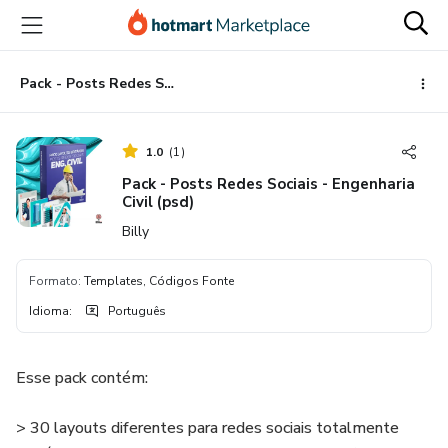
Ir
Ir
Ir
para
para
para
o
o
o
conteúdo
pagamento
rodapé
Pack - Posts Redes Sociais - Engenharia Civil (psd)
principal
1.0
(
1
)
Pack - Posts Redes Sociais - Engenharia
Civil (psd)
Billy
Formato
:
Templates, Códigos Fonte
Idioma
:
Português
Esse pack contém:
> 30 layouts diferentes para redes sociais totalmente