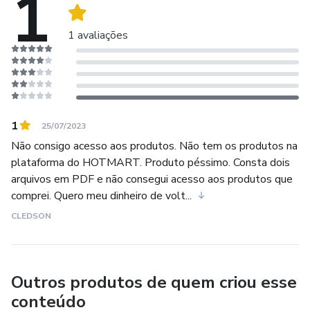
1
> EMPREENDEDORES que desejam fazer a própria
divulgação nas redes sociais, as artes vem todas prontas,
1 avaliações
basta apenas você adicionar a sua logo nas artes e postar.
>DESIGNERS GRÁFICOS
- Não perca tempo criando artes do zero, edite
1
25/07/2023
rapidamente artes prontas.
Não consigo acesso aos produtos. Não tem os produtos na
plataforma do HOTMART. Produto péssimo. Consta dois
arquivos em PDF e não consegui acesso aos produtos que
comprei. Quero meu dinheiro de volt...
CLEDSON
Outros produtos de quem criou esse
conteúdo