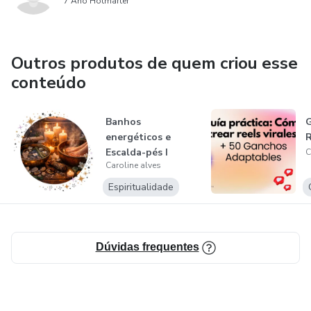
7 Ano Hotmarter
Outros produtos de quem criou esse
conteúdo
Banhos
G
energéticos e
R
Escalda-pés I
C
Caroline alves
Espiritualidade
Dúvidas frequentes