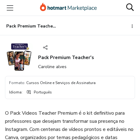
Ir
Ir
Ir
para
para
para
o
o
o
conteúdo
pagamento
rodapé
Pack Premium Teacher's
principal
Pack Premium Teacher's
Caroline alves
Formato
:
Cursos Online e Serviços de Assinatura
Idioma
:
Português
O Pack Videos Teacher Premium é o kit definitivo para
professores que desejam transformar sua presença no
Instagram. Com centenas de vídeos prontos e editáveis no
Canva, organizados por temas pedagógicos e datas