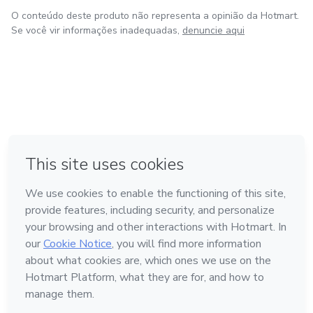
O conteúdo deste produto não representa a opinião da Hotmart.
Se você vir informações inadequadas,
denuncie aqui
em Amsterdam
em Madrid
em Bogotá
Feito com
❤
em Belo Horizonte
na Cidade do México
Conheça a Hotmart
Idioma
Português