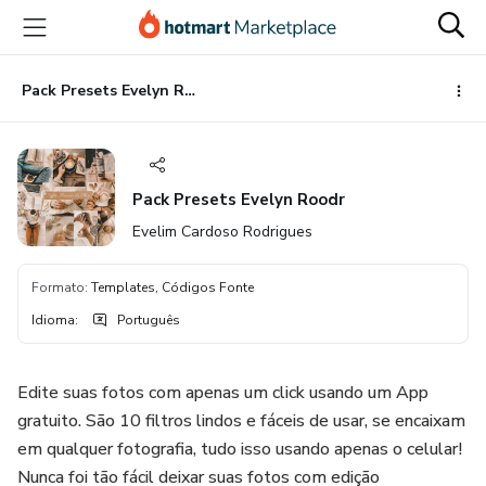
Ir
Ir
Ir
para
para
para
o
o
o
conteúdo
pagamento
rodapé
Pack Presets Evelyn Roodr
principal
Pack Presets Evelyn Roodr
Evelim Cardoso Rodrigues
Formato
:
Templates, Códigos Fonte
Idioma
:
Português
Edite suas fotos com apenas um click usando um App
gratuito. São 10 filtros lindos e fáceis de usar, se encaixam
em qualquer fotografia, tudo isso usando apenas o celular!
Nunca foi tão fácil deixar suas fotos com edição