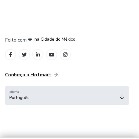
em Bogotá
em Amsterdam
em Madrid
na Cidade do México
Feito com
❤
em Belo Horizonte
Conheça a Hotmart
Idioma
Português