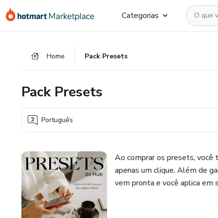
Ir
Ir
Ir
Categorias
para
para
para
o
o
o
conteúdo
pagamento
rodapé
Home
Pack Presets
principal
Pack Presets
Português
Ao comprar os presets, você t
apenas um clique. Além de gan
vem pronta e você aplica em s