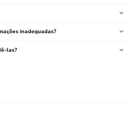
rmações inadequadas?
ê-las?