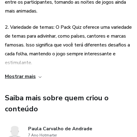
entre os participantes, tornando as noites de jogos ainda
mais animadas.
2. Variedade de temas: O Pack Quiz oferece uma variedade
de temas para adivinhar, como países, cantores e marcas
famosas. Isso significa que você terá diferentes desafios a
cada folha, mantendo o jogo sempre interessante e
estimulante.
Mostrar mais
3. Fácil de usar: O Pack Quiz é um produto digital que pode
ser impresso facilmente em casa. Basta baixar o arquivo,
Saiba mais sobre quem criou o
imprimir as folhas e começar a jogar. Não é necessário
nenhum conhecimento técnico ou habilidade especial para
conteúdo
utilizar o produto, tornando-o acessível para todos.
Paula Carvalho de Andrade
7 Ano Hotmarter