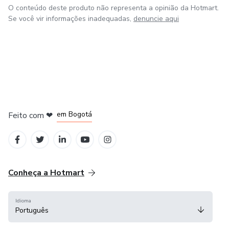
O conteúdo deste produto não representa a opinião da Hotmart.
Se você vir informações inadequadas,
denuncie aqui
em Amsterdam
em Madrid
em Bogotá
Feito com
❤
em Belo Horizonte
na Cidade do México
Conheça a Hotmart
Idioma
Português