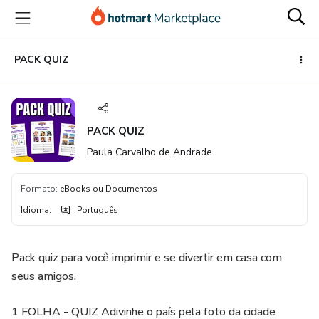
Ir
Ir
Ir
para
para
para
o
o
o
conteúdo
pagamento
rodapé
PACK QUIZ
principal
PACK QUIZ
Paula Carvalho de Andrade
Formato
:
eBooks ou Documentos
Idioma
:
Português
Pack quiz para você imprimir e se divertir em casa com
seus amigos.
1 FOLHA - QUIZ Adivinhe o país pela foto da cidade