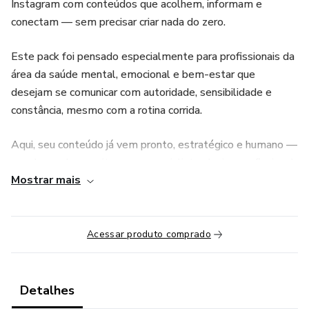
Instagram com conteúdos que acolhem, informam e
conectam — sem precisar criar nada do zero.
Este pack foi pensado especialmente para profissionais da
área da saúde mental, emocional e bem-estar que
desejam se comunicar com autoridade, sensibilidade e
constância, mesmo com a rotina corrida.
Aqui, seu conteúdo já vem pronto, estratégico e humano —
com legendas escritas por especialista, design profissional
Mostrar mais
e temas que despertam identificação imediata do seu
público.
O que você encontra no Pack:
Acessar produto comprado
📦 + de 60 artes prontas
Detalhes
📝 Legendas personalizáveis com gatilhos de conexão