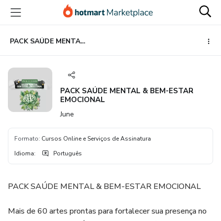
Ir
Ir
Ir
para
para
para
o
o
o
conteúdo
pagamento
rodapé
PACK SAÚDE MENTAL & BEM-ESTAR EMOCIONAL
principal
PACK SAÚDE MENTAL & BEM-ESTAR
EMOCIONAL
June
Formato
:
Cursos Online e Serviços de Assinatura
Idioma
:
Português
PACK SAÚDE MENTAL & BEM-ESTAR EMOCIONAL
Mais de 60 artes prontas para fortalecer sua presença no