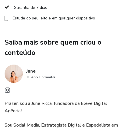
Garantia de 7 dias
🧠 Temas como: autocuidado, ansiedade, acolhimento,
Estude do seu jeito e em qualquer dispositivo
equilíbrio emocional, estresse, empatia e muito mais
🎨 Conteúdo 100% editável no Canva
Saiba mais sobre quem criou o
👩‍⚕️ Ideal para psicólogas, terapeutas, psicanalistas,
conteúdo
coaches e profissionais do cuidado emocional e bem-estar
Bônus exclusivos que você também recebe:
June
10 Ano Hotmarter
💡 Sugestões de conteúdos estratégicos para engajar
ainda mais sua audiência
Prazer, sou a June Ricca, fundadora da Eleve Digital
✨ 1 guia de frases motivacionais e emocionais para usar
Agência!
em posts e Stories
Sou Social Media, Estrategista Digital e Especialista em
📲 1 eBook completo sobre Instagram Estratégico, com