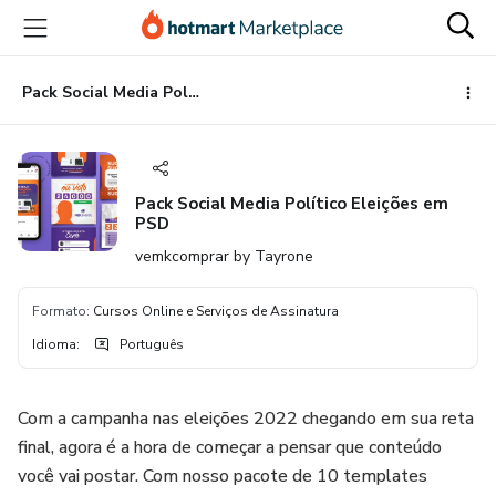
Ir
Ir
Ir
para
para
para
o
o
o
conteúdo
pagamento
rodapé
Pack Social Media Político Eleições em PSD
principal
Pack Social Media Político Eleições em
PSD
vemkcomprar by Tayrone
Formato
:
Cursos Online e Serviços de Assinatura
Idioma
:
Português
Com a campanha nas eleições 2022 chegando em sua reta
final, agora é a hora de começar a pensar que conteúdo
você vai postar. Com nosso pacote de 10 templates