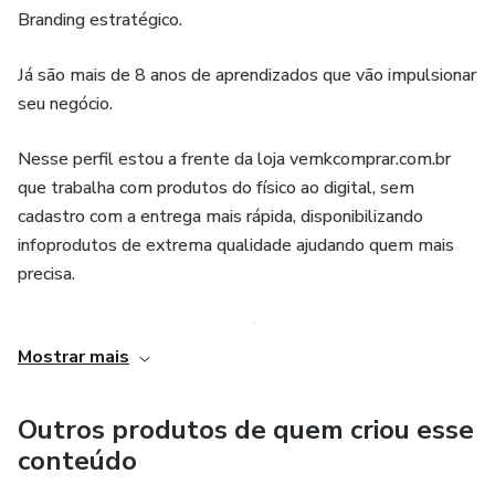
Branding estratégico.
Já são mais de 8 anos de aprendizados que vão impulsionar
seu negócio.
Nesse perfil estou a frente da loja vemkcomprar.com.br
que trabalha com produtos do físico ao digital, sem
cadastro com a entrega mais rápida, disponibilizando
infoprodutos de extrema qualidade ajudando quem mais
precisa.
Meu objetivo e entregar a você que adquirir meus serviços,
Mostrar mais
um serviço de qualidade e acima de tudo que você sai
satisfeito.
Outros produtos de quem criou esse
Tem alguma dúvida, sinta-se a vontade, estou a disposição
conteúdo
para sempre te ajuda-lo!