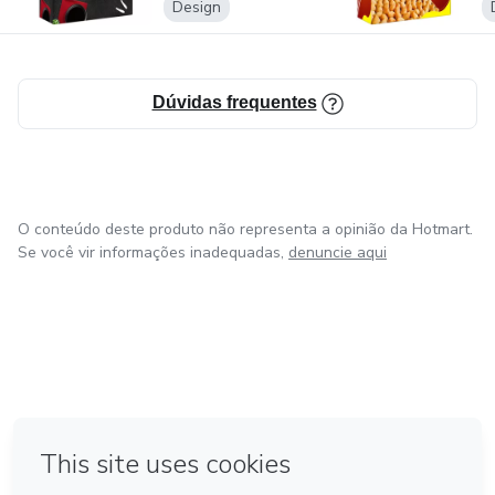
Design
Dúvidas frequentes
O conteúdo deste produto não representa a opinião da Hotmart.
Se você vir informações inadequadas,
denuncie aqui
em Amsterdam
Feito com
❤
em Belo Horizonte
na Cidade do México
em Bogotá
em Madrid