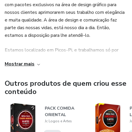
com pacotes exclusivos na área de design gráfico para
nossos clientes aprimorarem seus trabalho com elegância
e muita qualidade. A área de design e comunicação faz
parte das nossas vidas, está nosso dia a dia. Então,
estamos a disposição para lhe atendê-lo.
Estamos localizado em Picos-Pi, e trabalhamos só por
meio digital.
Mostrar mais
Outros produtos de quem criou esse
conteúdo
PACK COMIDA
ORIENTAL
Jc Logos e Artes
J