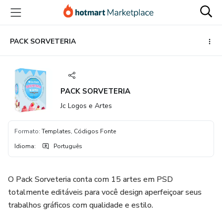
Ir
Ir
Ir
para
para
para
o
o
o
conteúdo
pagamento
rodapé
PACK SORVETERIA
principal
PACK SORVETERIA
Jc Logos e Artes
Formato
:
Templates, Códigos Fonte
Idioma
:
Português
O Pack Sorveteria conta com 15 artes em PSD
totalmente editáveis para você design aperfeiçoar seus
trabalhos gráficos com qualidade e estilo.