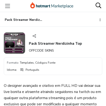
Ir
Ir
Ir
para
para
para
o
o
o
conteúdo
pagamento
rodapé
Pack Streamer Nerdizinha Top
principal
Pack Streamer Nerdizinha Top
OFFCODE SKINS
Formato
:
Templates, Códigos Fonte
Idioma
:
Português
O designer avançado e criativo em FULL HD vai deixar sua
live bonita e atraente atraindo seguidores na twitch ou em
qualquer outra plataforma streaming pois é um produto
exclusivo que pode ser modificado a qualquer momento