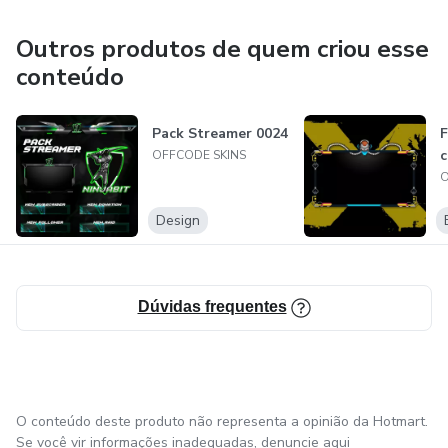
codigo de convite 👉J1133150638
Outros produtos de quem criou esse
conteúdo
Pack Streamer 0024
c
OFFCODE SKINS
O
Design
Dúvidas frequentes
O conteúdo deste produto não representa a opinião da Hotmart.
Se você vir informações inadequadas,
denuncie aqui