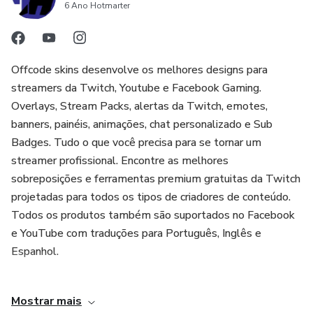
6 Ano Hotmarter
Offcode skins desenvolve os melhores designs para
streamers da Twitch, Youtube e Facebook Gaming.
Overlays, Stream Packs, alertas da Twitch, emotes,
banners, painéis, animações, chat personalizado e Sub
Badges. Tudo o que você precisa para se tornar um
streamer profissional. Encontre as melhores
sobreposições e ferramentas premium gratuitas da Twitch
projetadas para todos os tipos de criadores de conteúdo.
Todos os produtos também são suportados no Facebook
e YouTube com traduções para Português, Inglês e
Espanhol.
Use meu código de convite para ganhar dinheiro extra!
Mostrar mais
https://vm.tiktok.com/ZM2jcmf38/