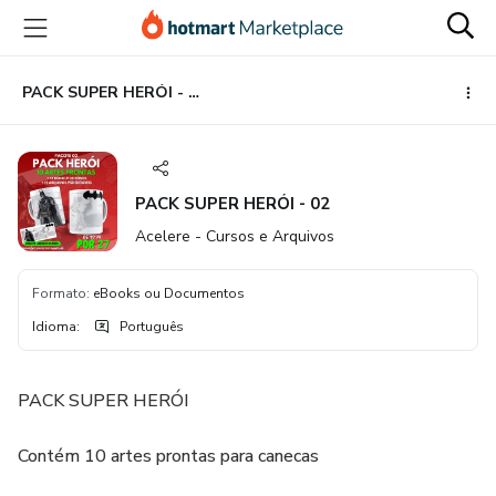
Ir
Ir
Ir
para
para
para
o
o
o
conteúdo
pagamento
rodapé
PACK SUPER HERÓI - 02
principal
PACK SUPER HERÓI - 02
Acelere - Cursos e Arquivos
Formato
:
eBooks ou Documentos
Idioma
:
Português
PACK SUPER HERÓI
Contém 10 artes prontas para canecas