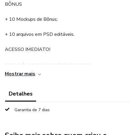
BÔNUS
+ 10 Mockups de Bônus;
+ 10 arquivos em PSD editáveis.
ACESSO IMEDIATO!
para você começar a vender hoje mesmo.
Mostrar mais
Simples, Rápido e Fácil!!
Detalhes
Ambiente seguro.
Garantia de 7 dias