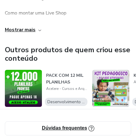
Como montar uma Live Shop
Como Bombar no Story Shop
Mostrar mais
Artes para Rede Socias
Outros produtos de quem criou esse
conteúdo
Artes para Canecas
Artes para Camisas
PACK COM 12 MIL
PLANILHAS
Artes para Sandálias
Acelere - Cursos e Arquivos
Desenvolvimento Pessoal
Artes para Almofadas
Planilhas
Dúvidas frequentes
Arquivos de Word