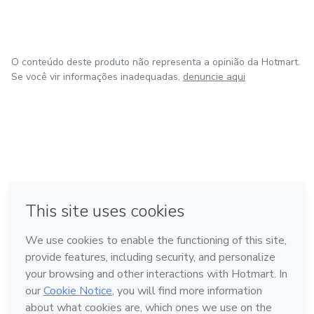
Trabalhamos com aceleração de Perfis em Redes Sociais:
O conteúdo deste produto não representa a opinião da Hotmart.
Instagram
Se você vir informações inadequadas,
denuncie aqui
Tiktok
Youtube
Kwai
em Amsterdam
em Madrid
- Seguidores
em Bogotá
Feito com
❤
em Belo Horizonte
na Cidade do México
- Visualização
- Comentários
Conheça a Hotmart
- Curtidas