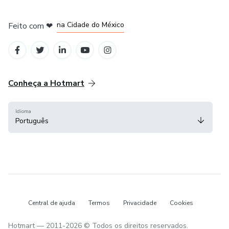
em Bogotá
em Amsterdam
em Madrid
na Cidade do México
Feito com
❤
em Belo Horizonte
Conheça a Hotmart
Idioma
Português
Central de ajuda
Termos
Privacidade
Cookies
Hotmart — 2011-2026 © Todos os direitos reservados.