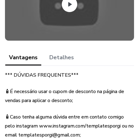
Estética!
Recomendamos o acesso ao produto e que seja realizada a
cópia do mesmo para o Canva, uma vez que o acesso junto
a hotmart é de um ano.
Vantagens
Detalhes
*** DÚVIDAS FREQUENTES***
🧴É necessário usar o cupom de desconto na página de
vendas para aplicar o desconto;
🧴Caso tenha alguma dúvida entre em contato comigo
pelo instagram www.instagram.com/templatesporgi ou no
email templatesporgi@gmail.com;