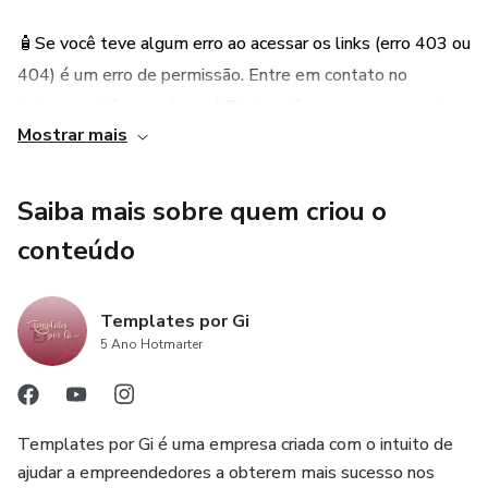
🧴Se você teve algum erro ao acessar os links (erro 403 ou
404) é um erro de permissão. Entre em contato no
instagram informando qual Pack você comprou que eu te
Mostrar mais
encaminho links personalizados para você conseguir usar;
🧴As dimensões das artes estão em 1.080 x 1.920 px
Saiba mais sobre quem criou o
para Stories e 1080 x 1350 para feed;
conteúdo
🧴O pack será enviado para o email que você cadastrou no
ato da compra;
Templates por Gi
5 Ano Hotmarter
🧴Compras por boleto demoram até 3 dias úteis para
compensar;
Templates por Gi é uma empresa criada com o intuito de
🧴Compras por pix e cartão de crédito são liberadas no
ajudar a empreendedores a obterem mais sucesso nos