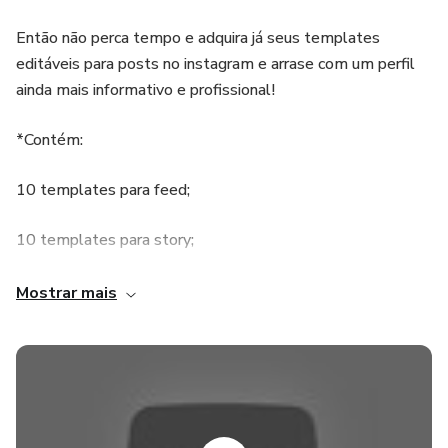
Então não perca tempo e adquira já seus templates
editáveis para posts no instagram e arrase com um perfil
ainda mais informativo e profissional!
*Contém:
10 templates para feed;
10 templates para story;
10 carrosséis infinitos;
Mostrar mais
*Editáveis no Canva Gratuito e no Pro;
*Possui PDF ensinando como cortar carrossel infinito.
Conquiste mais clientes com o nosso Pack Templates -