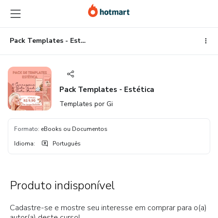
Ir
Ir
Ir
para
para
para
o
o
o
conteúdo
pagamento
rodapé
Pack Templates - Estética
principal
Pack Templates - Estética
Templates por Gi
Formato
:
eBooks ou Documentos
Idioma
:
Português
Produto indisponível
Cadastre-se e mostre seu interesse em comprar para o(a)
autor(a) deste curso!