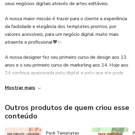
mesmo dia;
seus negócios digitais através de artes editáveis.
🧴Caso tenha passado o prazo de entrega e você não
A nossa maior missão é trazer para o cliente a experiência
da facilidade e elegância dos templates prontos, por
recebeu, entre em contato comigo pelo instagram
valores acessíveis, para um negócio digital muito mais
@templatesporgi, me informando qual pack você comprou
atraente e profissional🧡✨
e seu endereço de email, que eu te encaminharei.
A nossa designer fez seu primeiro curso de design aos 13
🧴Maiores informações e dúvidas estou disponível no
anos e o seu primeiro curso de marketing aos 14. Hoje aos
Instagram.✨
24 continua apaixonada pelo digital e pelo que ele pode
nos oferecer de melhor nos nossos dias.
Mostrar mais
Nos acompanhe nas redes sociais 🧡✨
Outros produtos de quem criou esse
conteúdo
Pack Templates
P