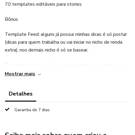
70 templates editáveis para stories
Bônus
Template Feed: alguns já possui minhas dicas é só postar
(dicas para quem trabalha ou vai iniciar no nicho de renda
extra), nos demais nicho é só se basear.
Templates Stories: Já vai com algumas ideias sobre o que
postar.
Mostrar mais
Bônus extra
Detalhes
20 templates de animação e editáveis para stories
Garantia de 7 dias