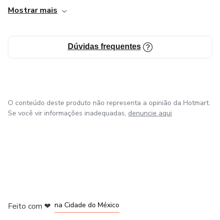
Mostrar mais
Dúvidas frequentes
O conteúdo deste produto não representa a opinião da Hotmart.
Se você vir informações inadequadas,
denuncie aqui
em Bogotá
em Amsterdam
em Madrid
na Cidade do México
Feito com
❤
em Belo Horizonte