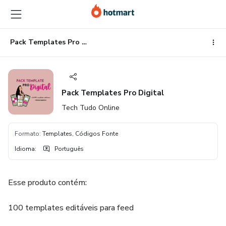
Ir
Ir
Ir
para
para
para
o
o
o
conteúdo
pagamento
rodapé
Pack Templates Pro Digital
principal
Pack Templates Pro Digital
Tech Tudo Online
Formato
:
Templates, Códigos Fonte
Idioma
:
Português
Esse produto contém:
100 templates editáveis para feed