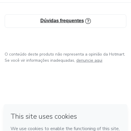
Dúvidas frequentes
O conteúdo deste produto não representa a opinião da Hotmart.
Se você vir informações inadequadas,
denuncie aqui
em Amsterdam
em Madrid
em Bogotá
Feito com
❤
em Belo Horizonte
na Cidade do México