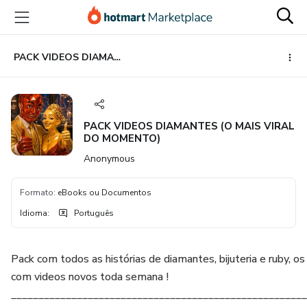
Ir
Ir
Ir
para
para
para
o
o
o
conteúdo
pagamento
rodapé
PACK VIDEOS DIAMANTES (O MAIS VIRAL DO MOMENTO)
principal
PACK VIDEOS DIAMANTES (O MAIS VIRAL
DO MOMENTO)
Anonymous
Formato
:
eBooks ou Documentos
Idioma
:
Português
Pack com todos as histórias de diamantes, bijuteria e ruby, os
com videos novos toda semana !
______________________________________________________