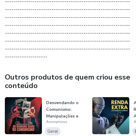
-----------------------------------------------------------
-----------------------------------------------------------
-----------------------------------------------------------
-----------------------------------------------------------
-----------------------------------------------------------
-----------------------------------------------------------
-----------------------------------------------------------
--------------------
Outros produtos de quem criou esse
conteúdo
Desvendando o
A
Comunismo:
R
Manipulações e
Anonymous
A
Enganos
Geral