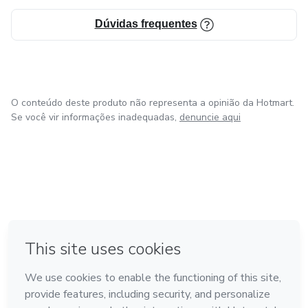
Dúvidas frequentes
O conteúdo deste produto não representa a opinião da Hotmart.
Se você vir informações inadequadas,
denuncie aqui
em Amsterdam
em Madrid
em Bogotá
Feito com
❤
em Belo Horizonte
na Cidade do México