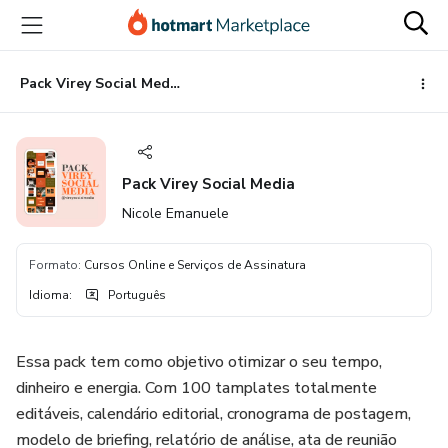
Ir
Ir
Ir
para
para
para
o
o
o
conteúdo
pagamento
rodapé
Pack Virey Social Media
principal
Pack Virey Social Media
Nicole Emanuele
Formato
:
Cursos Online e Serviços de Assinatura
Idioma
:
Português
Essa pack tem como objetivo otimizar o seu tempo,
dinheiro e energia. Com 100 tamplates totalmente
editáveis, calendário editorial, cronograma de postagem,
modelo de briefing, relatório de análise, ata de reunião