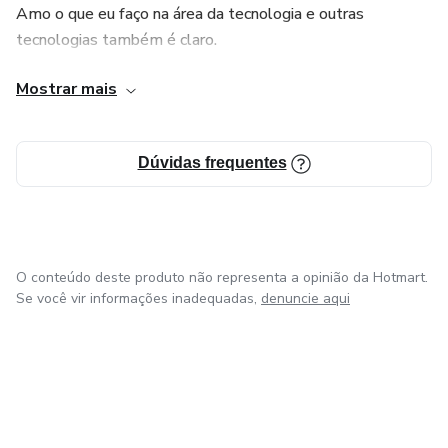
Amo o que eu faço na área da tecnologia e outras
tecnologias também é claro.
Mostrar mais
Estou buscando aqui ajuda-lo com os meus produtos
digitais que em breve estarão disponíveis nesta
plataforma de vendas por afiliados.
Dúvidas frequentes
O conteúdo deste produto não representa a opinião da Hotmart.
Se você vir informações inadequadas,
denuncie aqui