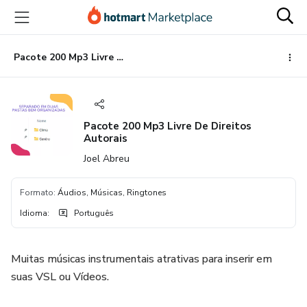
Ir
Ir
Ir
para
para
para
o
o
o
conteúdo
pagamento
rodapé
Pacote 200 Mp3 Livre De Direitos Autorais
principal
Pacote 200 Mp3 Livre De Direitos
Autorais
Joel Abreu
Formato
:
Áudios, Músicas, Ringtones
Idioma
:
Português
Muitas músicas instrumentais atrativas para inserir em
suas VSL ou Vídeos.