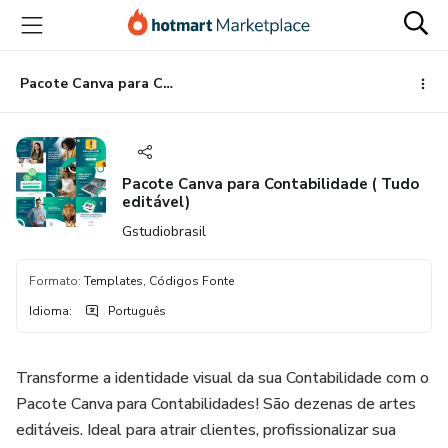
Ir
Ir
Ir
para
para
para
o
o
o
conteúdo
pagamento
rodapé
Pacote Canva para Contabilidade ( Tudo editável)
principal
Pacote Canva para Contabilidade ( Tudo
editável)
Gstudiobrasil
Formato
:
Templates, Códigos Fonte
Idioma
:
Português
Transforme a identidade visual da sua Contabilidade com o
Pacote Canva para Contabilidades! São dezenas de artes
editáveis. Ideal para atrair clientes, profissionalizar sua