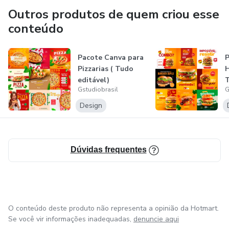
Outros produtos de quem criou esse
Será um prazer atendê-los!
conteúdo
Pacote Canva para
P
Pizzarias ( Tudo
H
editável)
T
Gstudiobrasil
G
Design
Dúvidas frequentes
O conteúdo deste produto não representa a opinião da Hotmart.
Se você vir informações inadequadas,
denuncie aqui