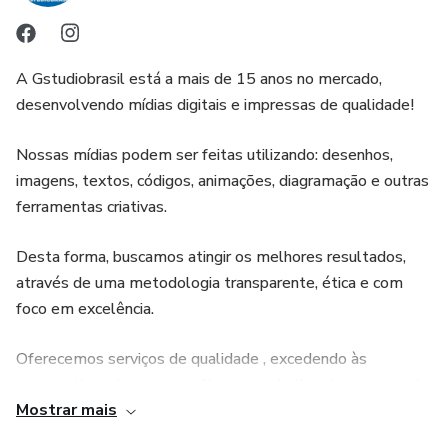
A Gstudiobrasil está a mais de 15 anos no mercado,
desenvolvendo mídias digitais e impressas de qualidade!
Nossas mídias podem ser feitas utilizando: desenhos,
imagens, textos, códigos, animações, diagramação e outras
ferramentas criativas.
Desta forma, buscamos atingir os melhores resultados,
através de uma metodologia transparente, ética e com
foco em excelência.
Oferecemos serviços de qualidade , excedendo às
expectativas dos nossos clientes, trabalhando em parceria
Mostrar mais
com nossos parceiros e clientes e procurando entender
suas reais necessidades.