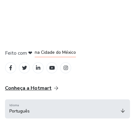
em Bogotá
em Amsterdam
em Madrid
na Cidade do México
Feito com
❤
em Belo Horizonte
Conheça a Hotmart
Idioma
Português