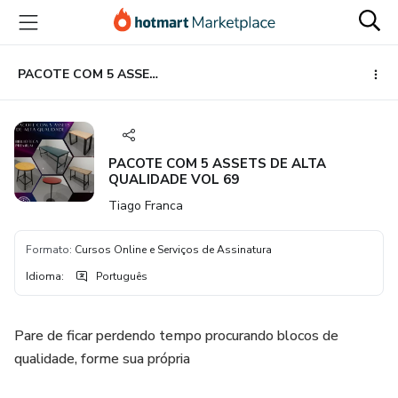
Ir
Ir
Ir
para
para
para
o
o
o
conteúdo
pagamento
rodapé
PACOTE COM 5 ASSETS DE ALTA QUALIDADE VOL 69
principal
PACOTE COM 5 ASSETS DE ALTA
QUALIDADE VOL 69
Tiago Franca
Formato
:
Cursos Online e Serviços de Assinatura
Idioma
:
Português
Pare de ficar perdendo tempo procurando blocos de
qualidade, forme sua própria