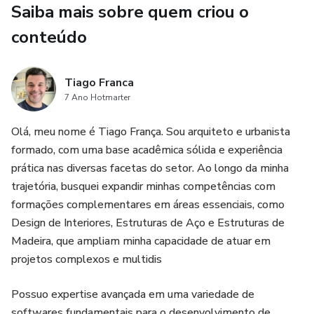
Saiba mais sobre quem criou o
Os assets da 3dstudioart para Unreal Engine foram
conteúdo
desenvolvidos com padrões profissionais de altíssima
qualidade, voltados para quem busca realismo,
desempenho e praticidade em seus projetos. Cada
Tiago Franca
elemento é otimizado para garantir fluidez no
7 Ano Hotmarter
desempenho, mesmo em cenas complexas, e possui
Olá, meu nome é Tiago França. Sou arquiteto e urbanista
texturas em alta resolução, modelagens limpas e
formado, com uma base acadêmica sólida e experiência
detalhadas, além de materiais PBR que respondem com
prática nas diversas facetas do setor. Ao longo da minha
fidelidade à luz e aos reflexos do motor gráfico.
trajetória, busquei expandir minhas competências com
formações complementares em áreas essenciais, como
Além disso, os assets são organizados de forma
Design de Interiores, Estruturas de Aço e Estruturas de
inteligente, facilitando a integração nos seus ambientes
Madeira, que ampliam minha capacidade de atuar em
virtuais, sejam eles jogos, animações, projetos
projetos complexos e multidis
arquitetônicos ou experiências interativas. Tudo é pensado
para proporcionar agilidade no fluxo de trabalho e
Possuo expertise avançada em uma variedade de
resultados visuais impressionantes
softwares fundamentais para o desenvolvimento de