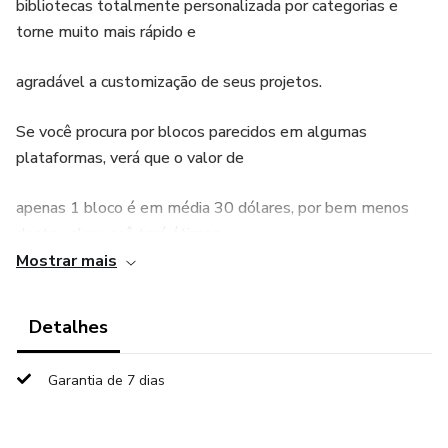
bibliotecas totalmente personalizada por categorias e
torne muito mais rápido e
agradável a customização de seus projetos.
Se você procura por blocos parecidos em algumas
plataformas, verá que o valor de
apenas 1 bloco é em média 30 dólares, por bem menos
deste valor você terá ótimos
Mostrar mais
blocos super realistas.
Detalhes
Todos os assets da nossas bibliotecas foram
cuidadosamente modelados,
Garantia de 7 dias
texturizados e otimizados para que você possa deixar
ainda mais belo seus projetos.