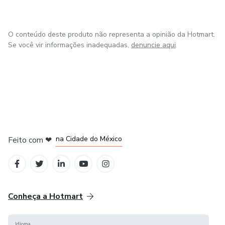
O conteúdo deste produto não representa a opinião da Hotmart.
Se você vir informações inadequadas,
denuncie aqui
em Bogotá
em Amsterdam
em Madrid
na Cidade do México
Feito com
❤
em Belo Horizonte
Conheça a Hotmart
Idioma