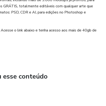
rontas, incluindo mais de 3.000 mockups já prontos, para
ps GRÁTIS, totalmente editáveis com qualquer arte que
rmatos: PSD, CDR e AI, para edições no Photoshop e
 o link abaixo e tenha acesso aos mais de 40gb de
u esse conteúdo