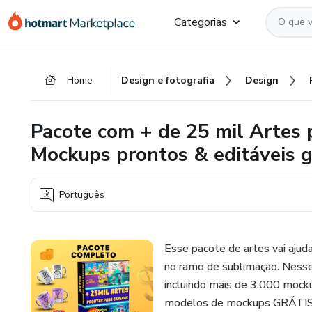
Ir
Ir
Ir
Categorias
para
para
para
o
o
o
conteúdo
pagamento
rodapé
Home
Design e fotografia
Design
principal
Pacote com + de 25 mil Artes
Mockups prontos & editáveis gr
Português
Esse pacote de artes vai ajud
no ramo de sublimação. Nesse
incluindo mais de 3.000 mockup
modelos de mockups GRÁTIS, 