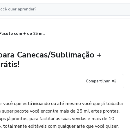
Pacote com + de 25 mil Artes para Canecas/Sublimação + Mockups prontos & editáveis grátis!
 para Canecas/Sublimação +
átis!
Compartilhar
ar você que está iniciando ou até mesmo você que já trabalha
 super pacote você encontra mais de 25 mil artes prontas,
s já prontos, para facilitar as suas vendas e mais de 10
totalmente editáveis com qualquer arte que você quiser.