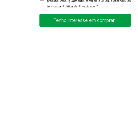
produto. Você, igualmente, confirma que leu, e entendeu os
*
termos da
Política de Privacidade
Tenho interesse em comprar!