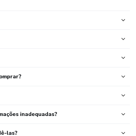
comprar?
rmações inadequadas?
ê-las?