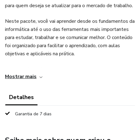
para quem deseja se atualizar para o mercado de trabalho.
Neste pacote, você vai aprender desde os fundamentos da
informática até o uso das ferramentas mais importantes
para estudar, trabalhar e se comunicar melhor. O conteúdo
foi organizado para facilitar o aprendizado, com aulas
objetivas e aplicáveis na prática.
O que está incluído no pacote:
Mostrar mais
• Digitação Interativa – desenvolva agilidade e precisão ao
digitar
Detalhes
• Google Drive – aprenda a salvar, organizar e compartilhar
Garantia de 7 dias
arquivos na nuvem
• Introdução à Informática – entenda os conceitos básicos e