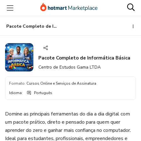
Ir
Ir
Ir
para
para
para
o
o
o
conteúdo
pagamento
rodapé
Pacote Completo de Informática Básica
principal
Pacote Completo de Informática Básica
Centro de Estudos Gama LTDA
Formato
:
Cursos Online e Serviços de Assinatura
Idioma
:
Português
Domine as principais ferramentas do dia a dia digital com
um pacote prático, direto e pensado para quem quer
aprender do zero e ganhar mais confiança no computador.
Ideal para estudantes, profissionais, empreendedores e