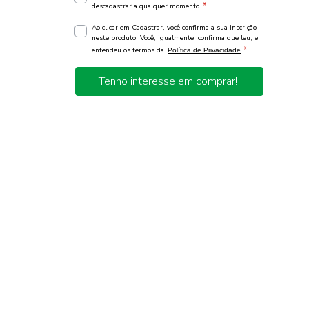
*
descadastrar a qualquer momento.
Ao clicar em Cadastrar, você confirma a sua inscrição
neste produto. Você, igualmente, confirma que leu, e
*
entendeu os termos da
Política de Privacidade
Tenho interesse em comprar!