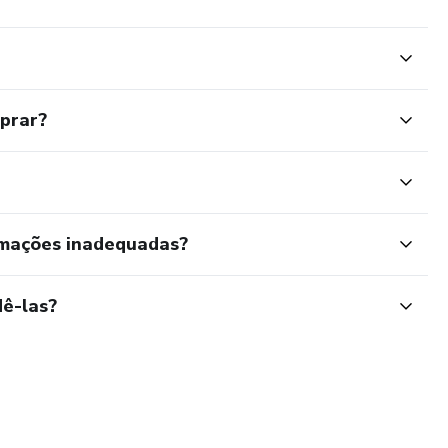
mprar?
rmações inadequadas?
ê-las?