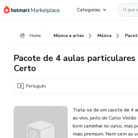
Ir
Ir
Ir
Categorias
para
para
para
o
o
o
conteúdo
pagamento
rodapé
Home
Música e artes
Música
principal
Pacote de 4 aulas particulares 
Certo
Português
Trata-se de um cacote de 4 aul
ao vivo, junto do Curso Violão
bom caminhar no curso, mas 
mais premium. Nem sem as vag