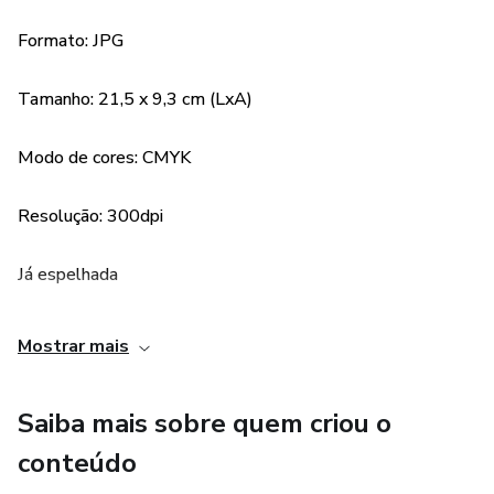
Formato: JPG
Tamanho: 21,5 x 9,3 cm (LxA)
Modo de cores: CMYK
Resolução: 300dpi
Já espelhada
Você Ainda Pode Personalizar!
Mostrar mais
+
Saiba mais sobre quem criou o
30 Mockups (Montagens Digitais Das Artes Aplicadas
conteúdo
Nas Canecas).