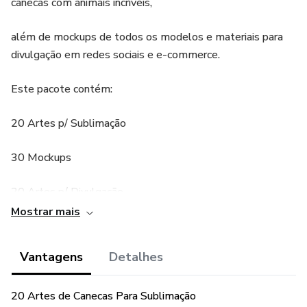
canecas com animais incríveis,
além de mockups de todos os modelos e materiais para
divulgação em redes sociais e e-commerce.
Este pacote contém:
20 Artes p/ Sublimação
30 Mockups
20 Artes p/ Divulgação
Mostrar mais
Arara / Camaleão / Serpente / Focinho de Coelho / Coruja -
Furão / Porquinho da Índia / Sapinhos / Bico de Tucano /
Vantagens
Detalhes
Gatinhos / Coelho / Dalmata / Gato de Óculos / Goldens /
Gato / Pássarinho / Bulldog
20 Artes de Canecas Para Sublimação