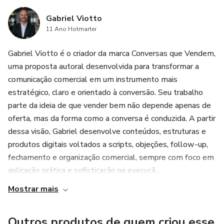
Gabriel Viotto
Formato: PNG
11 Ano Hotmarter
Tamanho: 20 x 16,5 cm (LxA)
Gabriel Viotto é o criador da marca Conversas que Vendem,
uma proposta autoral desenvolvida para transformar a
Modo de cores: RGB
comunicação comercial em um instrumento mais
estratégico, claro e orientado à conversão. Seu trabalho
Resolução: 300pdi
parte da ideia de que vender bem não depende apenas de
oferta, mas da forma como a conversa é conduzida. A partir
Plano de Fundo: Transparente
dessa visão, Gabriel desenvolve conteúdos, estruturas e
produtos digitais voltados a scripts, objeções, follow-up,
Pra Usar Como Quiser!
fechamento e organização comercial, sempre com foco em
aplicação prática e sofisticação na execuçã...
+
Mostrar mais
20 Artes Para Divulgação
Outros produtos de quem criou esse