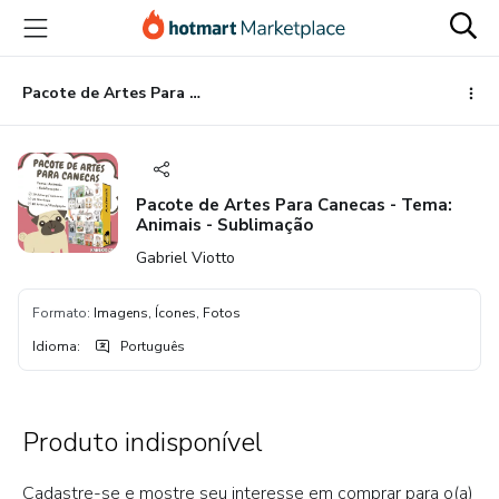
Ir
Ir
Ir
para
para
para
o
o
o
conteúdo
pagamento
rodapé
Pacote de Artes Para Canecas - Tema: Animais - Sublimação
principal
Pacote de Artes Para Canecas - Tema:
Animais - Sublimação
Gabriel Viotto
Formato
:
Imagens, Ícones, Fotos
Idioma
:
Português
Produto indisponível
Cadastre-se e mostre seu interesse em comprar para o(a)