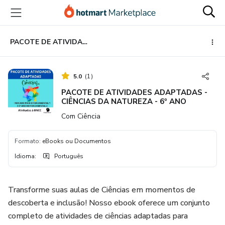
Ir
Ir
Ir
para
para
para
o
o
o
conteúdo
pagamento
rodapé
PACOTE DE ATIVIDADES ADAPTADAS - CIÊNCIAS DA NATUREZA - 6º ANO
principal
5.0
(
1
)
PACOTE DE ATIVIDADES ADAPTADAS -
CIÊNCIAS DA NATUREZA - 6º ANO
Com Ciência
Formato
:
eBooks ou Documentos
Idioma
:
Português
Transforme suas aulas de Ciências em momentos de
descoberta e inclusão! Nosso ebook oferece um conjunto
completo de atividades de ciências adaptadas para