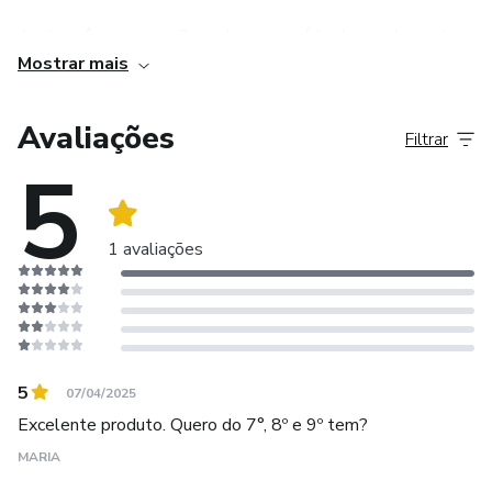
Aqui vocês encontrarão todo o conteúdo das minhas aulas
Mostrar mais
do youtube em PDF.
Tenham bons estudos!
Avaliações
Filtrar
5
1 avaliações
5
07/04/2025
Excelente produto. Quero do 7°, 8º e 9º tem?
MARIA