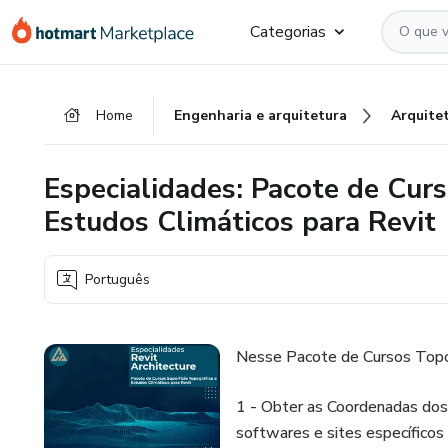
Ir
Ir
Ir
Categorias
para
para
para
o
o
o
conteúdo
pagamento
rodapé
Home
Engenharia e arquitetura
Arquite
principal
Especialidades: Pacote de Curs
Estudos Climáticos para Revit
Português
Nesse Pacote de Cursos Topogr
1 - Obter as Coordenadas dos 
softwares e sites específicos 