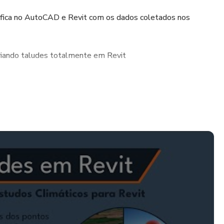
ráfica no AutoCAD e Revit com os dados coletados nos
riando taludes totalmente em Revit
) do Revit, observando vários dados climaticos obtidos de
. Inclusive dimensionando e projetendo brises com bases em
ação do projeto.
a você realmente aprender.