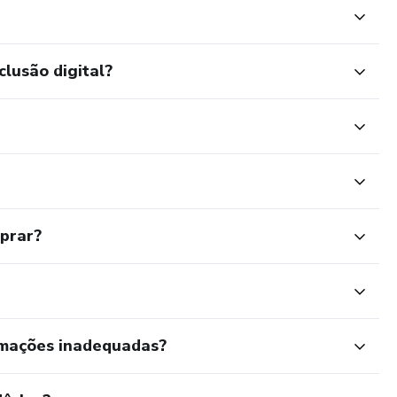
clusão digital?
mprar?
rmações inadequadas?