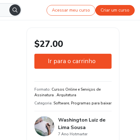
Acessar meu curso
Criar um curso
$27.00
Ir para o carrinho
Garantia de 7 dias
Certificado de conclusão
Formato
:
Cursos Online e Serviços de
Assinatura . Arquitetura
Estude do seu jeito e em qualquer
Categoria
:
Software, Programas para baixar
dispositivo
4 aula e 4 hora de conteúdo original
Washington Luiz de
Lima Sousa
7 Ano Hotmarter