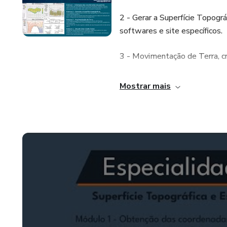
2 - Gerar a Superfície Topog
softwares e site específicos.
3 - Movimentação de Terra, c
4 - Estudo Solar (Carta Solar
Mostrar mais
sites e softwares específicos
estudo da carta solar e orient
Tudo isso passo-a-passo, par