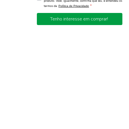
produto. Você, igualmente, confirma que leu, e entendeu os
*
termos da
Política de Privacidade
Tenho interesse em comprar!