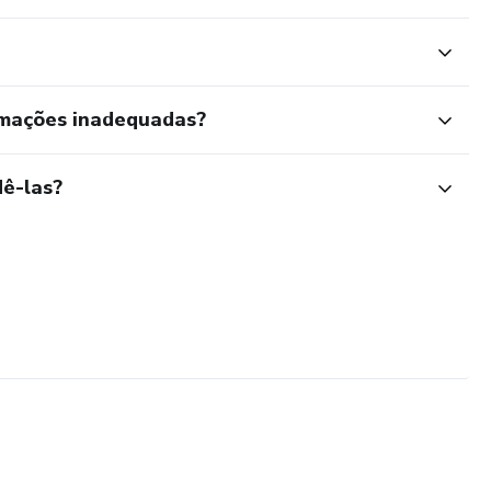
rmações inadequadas?
ê-las?