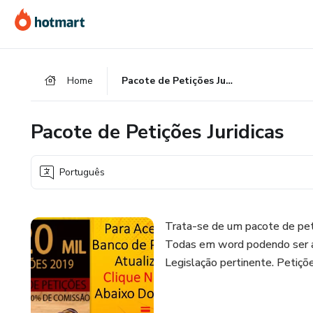
Ir
Ir
Ir
para
para
para
o
o
o
conteúdo
pagamento
rodapé
Home
Pacote de Petições Juridicas
principal
Pacote de Petições Juridicas
Português
Trata-se de um pacote de peti
Todas em word podendo ser al
Legislação pertinente. Petições