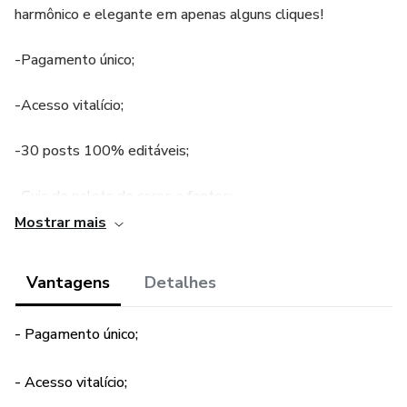
harmônico e elegante em apenas alguns cliques!
-Pagamento único;
-Acesso vitalício;
-30 posts 100% editáveis;
-Guia de paleta de cores e fontes;
Mostrar mais
-BÔNUS: Pasta com mais de 100 fotos de inspiração.
Vantagens
Detalhes
- Pagamento único;
- Acesso vitalício;