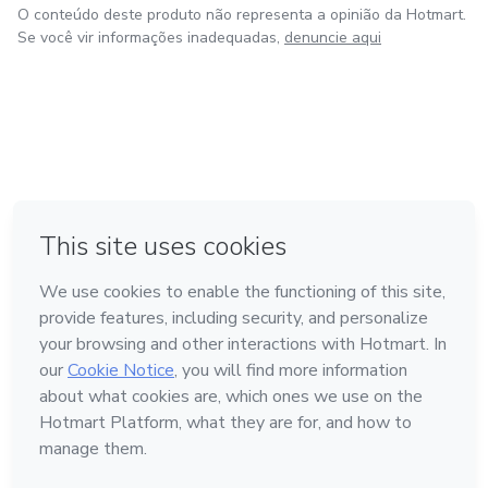
O conteúdo deste produto não representa a opinião da Hotmart.
Se você vir informações inadequadas,
denuncie aqui
em Amsterdam
em Madrid
em Bogotá
Feito com
❤
em Belo Horizonte
na Cidade do México
Conheça a Hotmart
Idioma
Português