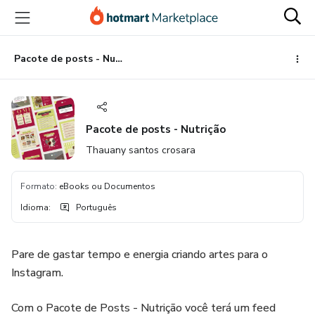
Ir
Ir
Ir
para
para
para
o
o
o
conteúdo
pagamento
rodapé
Pacote de posts - Nutrição
principal
Pacote de posts - Nutrição
Thauany santos crosara
Formato
:
eBooks ou Documentos
Idioma
:
Português
Pare de gastar tempo e energia criando artes para o
Instagram.
Com o Pacote de Posts - Nutrição você terá um feed