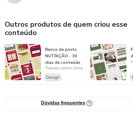
Outros produtos de quem criou esse
conteúdo
Banco de posts
P
NUTRIÇÃO - 30
d
dias de conteúdo
Thauany santos crosara
para seu Insta...
Design
Dúvidas frequentes