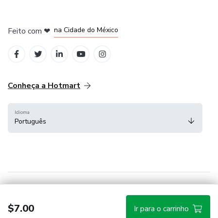
em Bogotá
em Amsterdam
em Madrid
na Cidade do México
Feito com
❤
em Belo Horizonte
Conheça a Hotmart
Idioma
Português
Central de ajuda
Termos
Privacidade
Cookies
$7.00
Ir para o carrinho