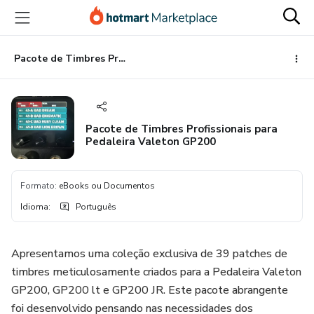
Ir
Ir
Ir
para
para
para
o
o
o
conteúdo
pagamento
rodapé
Pacote de Timbres Profissionais para Pedaleira Valeton GP200
principal
Pacote de Timbres Profissionais para
Pedaleira Valeton GP200
Formato
:
eBooks ou Documentos
Idioma
:
Português
Apresentamos uma coleção exclusiva de 39 patches de
timbres meticulosamente criados para a Pedaleira Valeton
GP200, GP200 lt e GP200 JR. Este pacote abrangente
foi desenvolvido pensando nas necessidades dos