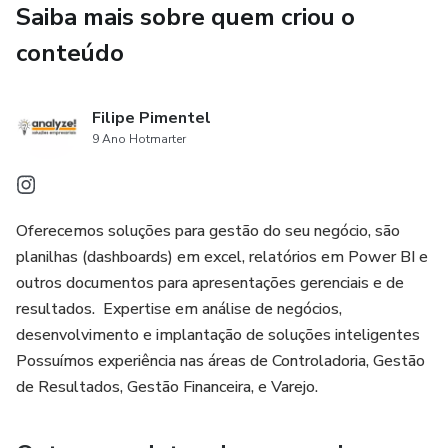
Saiba mais sobre quem criou o
prazos! Controle o andamento dos seus projetos, gastos e
alocação de recursos de maneira inteligente.
conteúdo
- Dashboard de Gestão de Fretes: Reduza seus custos
Filipe Pimentel
logísticos. Tenha o controle absoluto sobre fretes, rotas e
9 Ano Hotmarter
entregas, aumentando a eficiência e a economia.
- Dashboard de Controle Financeiro: Fluxo de caixa sob
controle, contas a pagar e a receber sempre atualizadas e
Oferecemos soluções para gestão do seu negócio, são
uma análise clara da sua rentabilidade.
planilhas (dashboards) em excel, relatórios em Power BI e
outros documentos para apresentações gerenciais e de
Por que sua empresa precisa desse combo?
resultados. ​ Expertise em análise de negócios,
desenvolvimento e implantação de soluções inteligentes
- Decisões Rápidas e Inteligentes: Acesse dados em
Possuímos experiência nas áreas de Controladoria, Gestão
tempo real e resolva problemas antes que eles afetem
de Resultados, Gestão Financeira, e Varejo.
seu negócio.