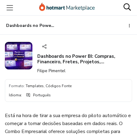
Ir
Ir
Ir
para
para
para
o
o
o
conteúdo
pagamento
rodapé
Dashboards no Power BI: Compras, Financeiro, Fretes, Projetos, Recrutamento e Vendas
principal
Dashboards no Power BI: Compras,
Financeiro, Fretes, Projetos,
Recrutamento e Vendas
Filipe Pimentel
Formato
:
Templates, Códigos Fonte
Idioma
:
Português
Está na hora de tirar a sua empresa do piloto automático e
começar a tomar decisões baseadas em dados reais. O
Combo Empresarial oferece soluções completas para