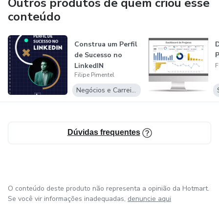
Outros produtos de quem criou esse
- Aumento de Produtividade: Com dashboards
automáticos e integrados, sua equipe foca no que
conteúdo
realmente importa.
Construa um Perfil
- Eficiência em Cada Área: Dashboards personalizados que
de Sucesso no
P
se adaptam ao seu tipo de negócio, garantindo controle
LinkedIN
F
total em todos os setores.
Filipe Pimentel
Negócios e Carreira
Dúvidas frequentes
O conteúdo deste produto não representa a opinião da Hotmart.
Se você vir informações inadequadas,
denuncie aqui