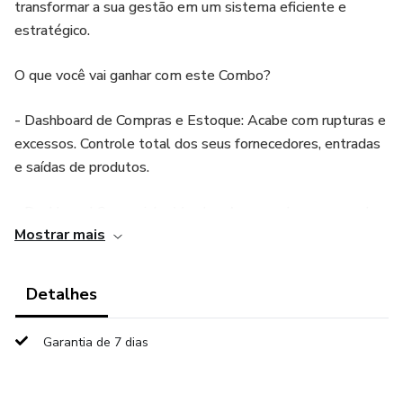
transformar a sua gestão em um sistema eficiente e
estratégico.
O que você vai ganhar com este Combo?
- Dashboard de Compras e Estoque: Acabe com rupturas e
excessos. Controle total dos seus fornecedores, entradas
e saídas de produtos.
- Dashboard Comercial e Vendas: Acompanhe suas vendas
Mostrar mais
em tempo real, aumente sua conversão e tenha uma visão
clara do desempenho da sua equipe.
Detalhes
- Dashboard de Recrutamento & Seleção: Otimize suas
contratações, reduza o tempo de preenchimento de vagas
Garantia de 7 dias
e encontre os talentos certos com dados precisos.
- Dashboard de Controle de Projetos: Não perca mais