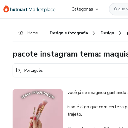
Ir
Ir
Ir
Categorias
para
para
para
o
o
o
conteúdo
pagamento
rodapé
Home
Design e fotografia
Design
principal
pacote instagram tema: maqu
Português
você já se imaginou ganhando 
isso é algo que com certeza po
trajeto.