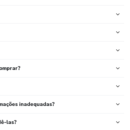
comprar?
rmações inadequadas?
ê-las?