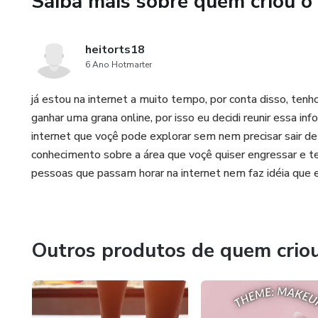
Saiba mais sobre quem criou o
-4 modelos de makes e 1 livr
heitorts18
6 Ano Hotmarter
já estou na internet a muito tempo, por conta disso, ten
ganhar uma grana online, por isso eu decidi reunir essa 
internet que voçê pode explorar sem nem precisar sair de 
conhecimento sobre a área que voçê quiser engressar e te
pessoas que passam horar na internet nem faz idéia que 
Outros produtos de quem crio