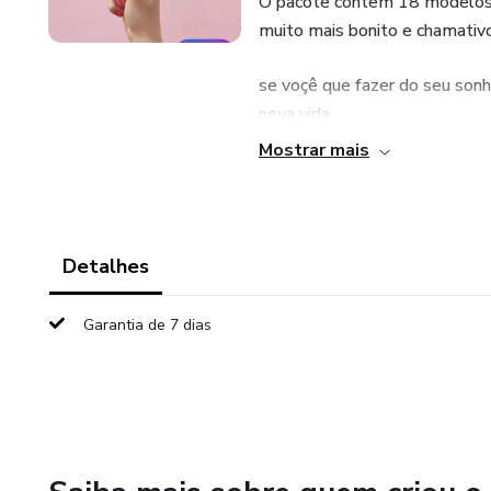
O pacote contem 18 modelos p
muito mais bonito e chamativo
se voçê que fazer do seu sonh
nova vida.
Mostrar mais
esse pacote contem:
-modelo para enquete
Detalhes
-modelo para pergunta
Garantia de 7 dias
-modelo para votaçâo de doi
-4 modelos de dicas e 1 livre
-4 modelos de produtos e 1 l