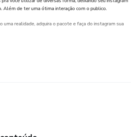
ra você utilizar de diversas forma, deixando seu instagram
. Além de ter uma ótima interação com o publico.
o uma realidade, adquira o pacote e faça do instagram sua
s elementos
ivre