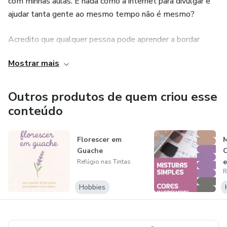
com minhas aulas. E nada como a internet para divulgar e
ajudar tanta gente ao mesmo tempo não é mesmo?
Acredito que qualquer pessoa pode aprender a bordar
quando encontra o caminho certo. Minha missão é mostrar
Mostrar mais
que o bordado pode ser leve, prazeroso e acessível,
mesmo para quem nunca segurou uma agulha.
Outros produtos de quem criou esse
conteúdo
Florescer em
M
Guache
C
Refúgio nas Tintas
R
Hobbies