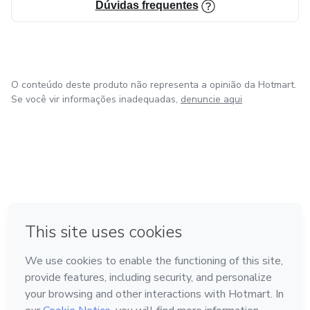
Dúvidas frequentes
O conteúdo deste produto não representa a opinião da Hotmart.
Se você vir informações inadequadas,
denuncie aqui
em Amsterdam
em Madrid
em Bogotá
Feito com
❤
em Belo Horizonte
na Cidade do México
Conheça a Hotmart