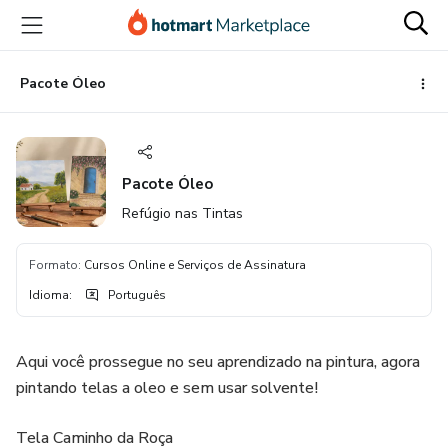
Ir
Ir
Ir
para
para
para
o
o
o
conteúdo
pagamento
rodapé
Pacote Óleo
principal
Pacote Óleo
Refúgio nas Tintas
Formato
:
Cursos Online e Serviços de Assinatura
Idioma
:
Português
Aqui você prossegue no seu aprendizado na pintura, agora
pintando telas a oleo e sem usar solvente!
Tela Caminho da Roça