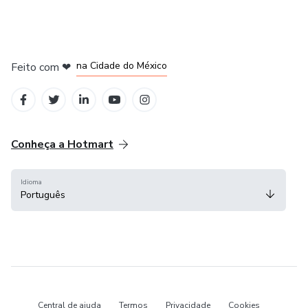
em Bogotá
em Amsterdam
em Madrid
na Cidade do México
Feito com
❤
em Belo Horizonte
Conheça a Hotmart
Idioma
Português
Central de ajuda
Termos
Privacidade
Cookies