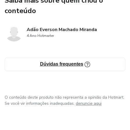
Saiba mais sobre quem criou o
Seguro: Dante.
conteúdo
Em meio a esse amor polêmico e a paixão perigosa, ambos
procuram respostas para o que sentem e também aos
Adão Everson Machado Miranda
seus possíveis destinos. Porém, devem ser mais fortes do
4 Ano Hotmarter
que imaginam pois o assassinato dessa história é vista
como um caminho para fazer as pazes com Deus.
Dúvidas frequentes
O conteúdo deste produto não representa a opinião da Hotmart.
Se você vir informações inadequadas,
denuncie aqui