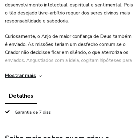
desenvolvimento intelectual, espiritual e sentimental. Pois
o tão desejado livre-arbítrio requer dos seres divinos mais
responsabilidade e sabedoria.
Curiosamente, o Anjo de maior confiança de Deus também
é enviado. As missões teriam um desfecho comum se o
Criador não decidisse ficar em silêncio, o que aterroriza os
enviados. Angustiados com a ideia, cogitam hipóteses para
o ocorrido, até que boa parte chega à conclusão de que só
Mostrar mais
pode ser consequência da abominação que o poderoso
Anjo Dante está vivendo.
Detalhes
Os caminhos de Dante misteriosamente cruzaram-se com
os de um adolescente chamado Isaac, que enfrenta
Garantia de 7 dias
dilemas a respeito da sexualidade com o pai pastor de
uma igreja tradicional de Nova York. Por isso Isaac está a
ponto de explodir. Ou estava. Até encontrar seu Porto