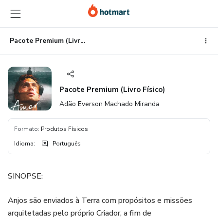
Ir
Ir
Ir
para
para
para
o
o
o
conteúdo
pagamento
rodapé
Pacote Premium (Livro Físico)
principal
Pacote Premium (Livro Físico)
Adão Everson Machado Miranda
Formato
:
Produtos Físicos
Idioma
:
Português
SINOPSE:
Anjos são enviados à Terra com propósitos e missões
arquitetadas pelo próprio Criador, a fim de