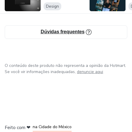
Design
Dúvidas frequentes
O conteúdo deste produto não representa a opinião da Hotmart.
Se você vir informações inadequadas,
denuncie aqui
em Bogotá
em Amsterdam
em Madrid
na Cidade do México
Feito com
❤