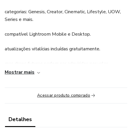
categorias: Genesis, Creator, Cinematic, Lifestyle, UOW,
Series e mais.
compatível Lightroom Mobile e Desktop.
atualizações vitalícias incluídas gratuitamente.
mas drops futuros podem ser adquiridos por valor
adicional.
Mostrar mais
Acessar produto comprado
Detalhes