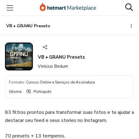
Ir
Ir
Ir
para
para
para
o
o
o
conteúdo
pagamento
rodapé
VB • GRANU Presets
principal
VB • GRANU Presets
Vinícius Bedum
Formato
:
Cursos Online e Serviços de Assinatura
Idioma
:
Português
83 filtros prontos para transformar suas fotos e te ajudar a
destacar seu feed e seus stories no Instagram.
70 presets + 13 temperos.