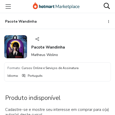
Ir
Ir
Ir
para
para
para
o
o
o
conteúdo
pagamento
rodapé
Pacote Wandinha
principal
Pacote Wandinha
Matheus Wolino
Formato
:
Cursos Online e Serviços de Assinatura
Idioma
:
Português
Produto indisponível
Cadastre-se e mostre seu interesse em comprar para o(a)
autor(a) deste curso!