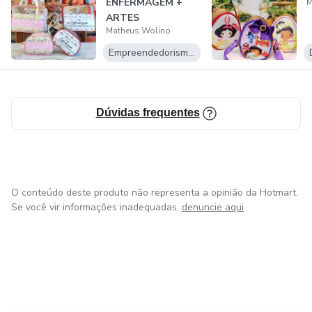
ENFERMAGEM +
M
"O futuro pertence a quem toma ação agora." — Matheus
ARTES
Wolino
Matheus Wolino
EXCLUSIVAS
Empreendedorismo Digital
Dúvidas frequentes
O conteúdo deste produto não representa a opinião da Hotmart.
Se você vir informações inadequadas,
denuncie aqui