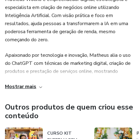
especialista em criação de negócios online utilizando
Inteligência Artificial. Com visão prática e foco em
resultados, ajuda pessoas a transformarem a IA em uma
poderosa ferramenta de geração de renda, mesmo
começando do zero.
Apaixonado por tecnologia e inovação, Matheus alia o uso
do ChatGPT com técnicas de marketing digital, criação de
produtos e prestação de serviços online, mostrando
caminhos claros e diretos para construir uma nova fonte de
Mostrar mais
renda na era da IA.
Agora, com o e-book “Ganhe Dinheiro com o ChatGPT”, ele
Outros produtos de quem criou esse
compartilha seu conhecimento e experiência, oferecendo
conteúdo
um verdadeiro mapa prático para quem quer aproveitar as
novas oportunidades que já estão mudando o mercado.
CURSO KIT
P