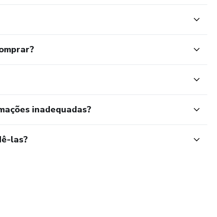
comprar?
rmações inadequadas?
ê-las?