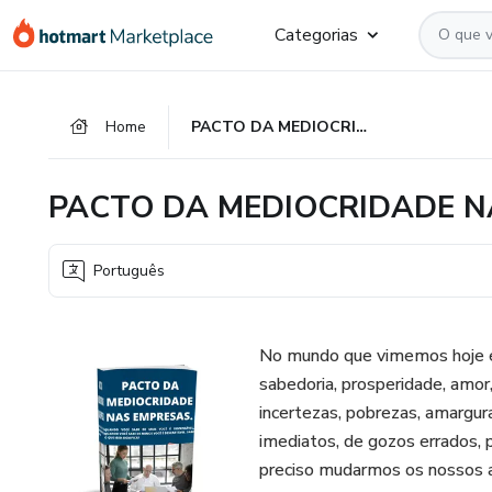
Ir
Ir
Ir
Categorias
para
para
para
o
o
o
conteúdo
pagamento
rodapé
Home
PACTO DA MEDIOCRIDADE NAS EMPRESAS
principal
PACTO DA MEDIOCRIDADE N
Português
No mundo que vimemos hoje é 
sabedoria, prosperidade, amor
incertezas, pobrezas, amargur
imediatos, de gozos errados, 
preciso mudarmos os nossos a