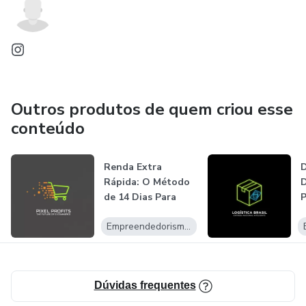
Outros produtos de quem criou esse
conteúdo
Renda Extra
D
Rápida: O Método
D
de 14 Dias Para
P
Ganhar
P
Empreendedorismo Digital
Vendendo...
Dúvidas frequentes