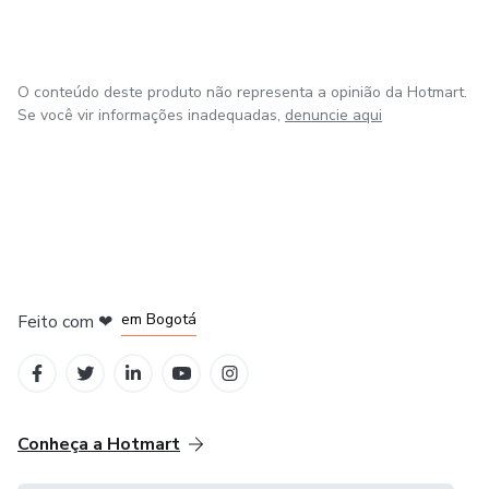
O conteúdo deste produto não representa a opinião da Hotmart.
Se você vir informações inadequadas,
denuncie aqui
em Amsterdam
em Madrid
em Bogotá
Feito com
❤
em Belo Horizonte
na Cidade do México
Conheça a Hotmart