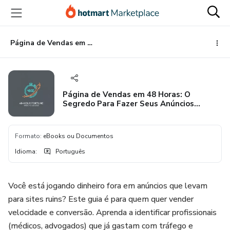
Ir
Ir
Ir
para
para
para
o
o
o
conteúdo
pagamento
rodapé
Página de Vendas em 48 Horas: O Segredo Para Fazer Seus Anúncios Venderem o Dobro (Sem Programar Nada)
principal
Página de Vendas em 48 Horas: O
Segredo Para Fazer Seus Anúncios
Venderem o Dobro (Sem Programar Nada)
Formato
:
eBooks ou Documentos
Idioma
:
Português
Você está jogando dinheiro fora em anúncios que levam
para sites ruins? Este guia é para quem quer vender
velocidade e conversão. Aprenda a identificar profissionais
(médicos, advogados) que já gastam com tráfego e