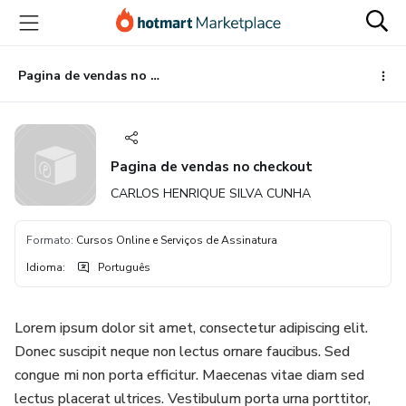
Ir
Ir
Ir
para
para
para
o
o
o
conteúdo
pagamento
rodapé
Pagina de vendas no checkout
principal
Pagina de vendas no checkout
CARLOS HENRIQUE SILVA CUNHA
Formato
:
Cursos Online e Serviços de Assinatura
Idioma
:
Português
Lorem ipsum dolor sit amet, consectetur adipiscing elit.
Donec suscipit neque non lectus ornare faucibus. Sed
congue mi non porta efficitur. Maecenas vitae diam sed
lectus placerat ultrices. Vestibulum porta urna porttitor,