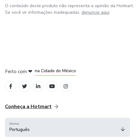
O conteúdo deste produto não representa a opinião da Hotmart.
Se você vir informações inadequadas,
denuncie aqui
em Bogotá
em Amsterdam
em Madrid
na Cidade do México
Feito com
❤
em Belo Horizonte
Conheça a Hotmart
Idioma
Português