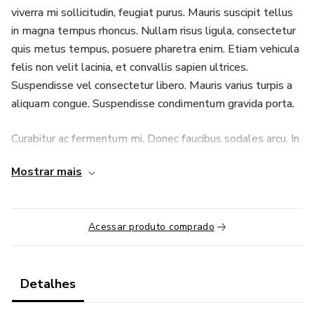
viverra mi sollicitudin, feugiat purus. Mauris suscipit tellus
in magna tempus rhoncus. Nullam risus ligula, consectetur
quis metus tempus, posuere pharetra enim. Etiam vehicula
felis non velit lacinia, et convallis sapien ultrices.
Suspendisse vel consectetur libero. Mauris varius turpis a
aliquam congue. Suspendisse condimentum gravida porta.
Curabitur ac fermentum mi. Donec faucibus sodales arcu. In
elementum urna sed nunc ullamcorper tristique sed sed
Mostrar mais
est. Nam vel odio eget justo vulputate malesuada nec
vitae magna. Aliquam erat volutpat. Integer id facilisis
augue. Etiam feugiat enim mi, a posuere odio tristique vel.
Acessar produto comprado
Duis egestas lacus ac nibh imperdiet vehicula. Duis ultricies
eget dolor in efficitur. Aliquam purus sem, aliquam eget
maximus nec, maximus vitae sem. Proin bibendum tempus
Detalhes
sapien non faucibus. Suspendisse risus purus, posuere at
odio eu, feugiat iaculis eros. Nunc porttitor dictum turpis,