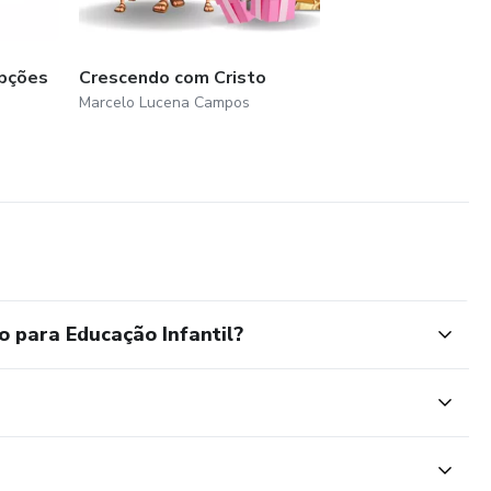
rir
Opções
Crescendo com Cristo
s Cores (pronto para impressão)
Marcelo Lucena Campos
ades para fixação do conteúdo aprendido
de usar
mpra pela Hotmart
o para Educação Infantil?
til
s