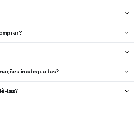
ades práticas e eficientes
unciona?
comprar?
rmações inadequadas?
ê-las?
to em sala e aprendizado real.