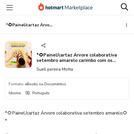
Ir
Ir
Ir
para
para
para
o
o
o
conteúdo
pagamento
rodapé
*🌻Painel/cartaz Árvore colaborativa setembro amarelo carimbo com os dedinhos
principal
*🌻Painel/cartaz Árvore colaborativa
setembro amarelo carimbo com os
dedinhos
Sueli pereira Motta
Formato
:
eBooks ou Documentos
Idioma
:
Português
*🌻Painel/cartaz Árvore colaborativa setembro amarelo🌻
*