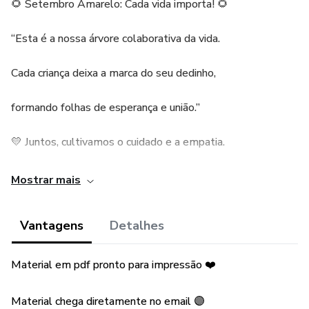
🌻 Setembro Amarelo: Cada vida importa! 🌻
“Esta é a nossa árvore colaborativa da vida.
Cada criança deixa a marca do seu dedinho,
formando folhas de esperança e união.”
💛 Juntos, cultivamos o cuidado e a empatia.
💛 Cada digital é um gesto de amor.
Mostrar mais
💛 Conversar e compartilhar faz toda a diferença
Vantagens
Detalhes
💛material Vai ampliado em 9 folhas A4
Material em pdf pronto para impressão ❤️
@lapisdecor
Material chega diretamente no email 🟣