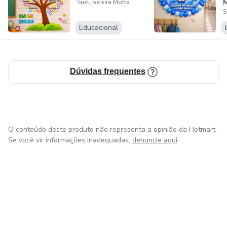
Sueli pereira Motta
S
Educacional
Dúvidas frequentes
O conteúdo deste produto não representa a opinião da Hotmart.
Se você vir informações inadequadas,
denuncie aqui
em Bogotá
em Amsterdam
em Madrid