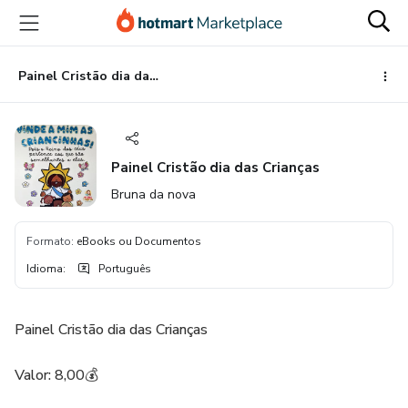
Ir
Ir
Ir
para
para
para
o
o
o
conteúdo
pagamento
rodapé
Painel Cristão dia das Crianças
principal
Painel Cristão dia das Crianças
Bruna da nova
Formato
:
eBooks ou Documentos
Idioma
:
Português
Painel Cristão dia das Crianças
Valor: 8,00💰