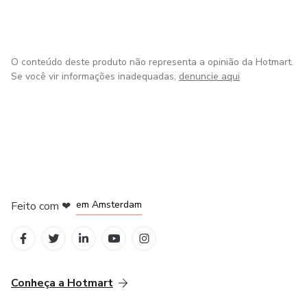
O conteúdo deste produto não representa a opinião da Hotmart.
Se você vir informações inadequadas,
denuncie aqui
em Madrid
em Amsterdam
Feito com
❤
em Belo Horizonte
na Cidade do México
em Bogotá
Conheça a Hotmart