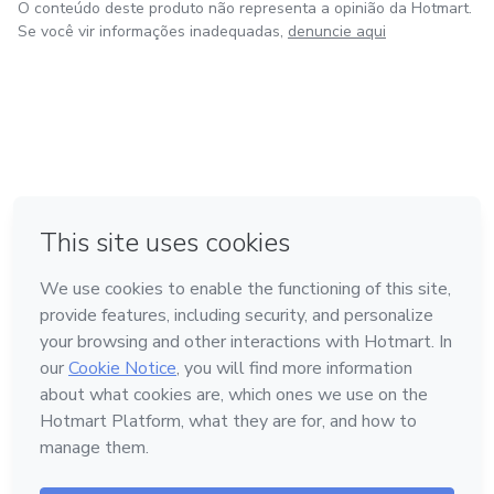
O conteúdo deste produto não representa a opinião da Hotmart.
Se você vir informações inadequadas,
denuncie aqui
em Amsterdam
em Madrid
em Bogotá
Feito com
❤
em Belo Horizonte
na Cidade do México
Conheça a Hotmart
Idioma
Português