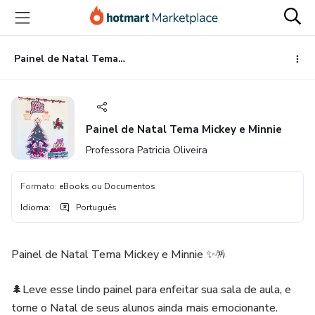
Ir
Ir
Ir
para
para
para
o
o
o
conteúdo
pagamento
rodapé
Painel de Natal Tema Mickey e Minnie
principal
Painel de Natal Tema Mickey e Minnie
Professora Patricia Oliveira
Formato
:
eBooks ou Documentos
Idioma
:
Português
Painel de Natal Tema Mickey e Minnie ✨🪅
🌲Leve esse lindo painel para enfeitar sua sala de aula, e
torne o Natal de seus alunos ainda mais emocionante.