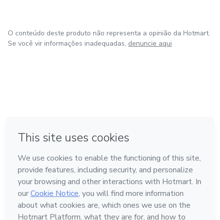
O conteúdo deste produto não representa a opinião da Hotmart.
Se você vir informações inadequadas,
denuncie aqui
em Amsterdam
em Madrid
em Bogotá
Feito com
❤
em Belo Horizonte
na Cidade do México
Conheça a Hotmart
Idioma