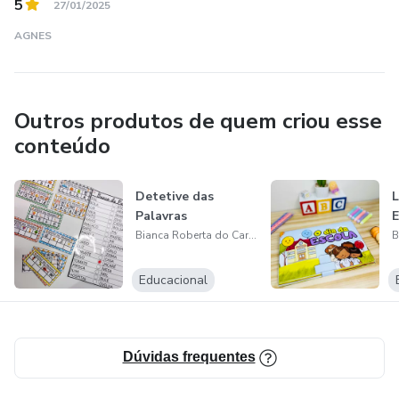
5
27/01/2025
AGNES
Outros produtos de quem criou esse
conteúdo
Detetive das
L
Palavras
E
Bianca Roberta do Carmo Maciel dos Santos
Educacional
Dúvidas frequentes