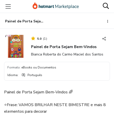
Ir
Ir
Ir
para
para
para
o
o
o
conteúdo
pagamento
rodapé
Painel de Porta Sejam Bem-Vindos
principal
5.0
(
1
)
Painel de Porta Sejam Bem-Vindos
Bianca Roberta do Carmo Maciel dos Santos
Formato
:
eBooks ou Documentos
Idioma
:
Português
Painel de Porta Sejam Bem-Vindos 🌈
⭐️Frase: VAMOS BRILHAR NESTE BIMESTRE e mais 8
elementos para decorar