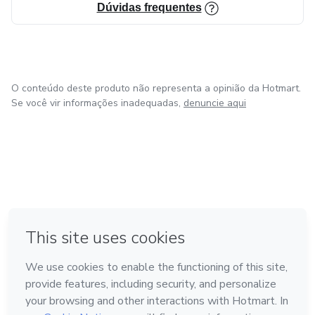
Dúvidas frequentes
O conteúdo deste produto não representa a opinião da Hotmart.
Se você vir informações inadequadas,
denuncie aqui
em Amsterdam
em Madrid
em Bogotá
Feito com
❤
em Belo Horizonte
na Cidade do México