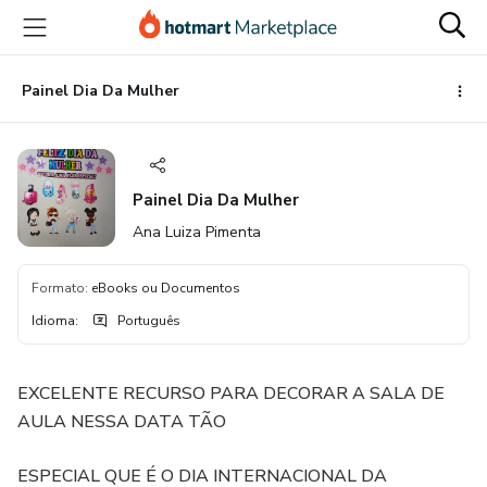
Ir
Ir
Ir
para
para
para
o
o
o
conteúdo
pagamento
rodapé
Painel Dia Da Mulher
principal
Painel Dia Da Mulher
Ana Luiza Pimenta
Formato
:
eBooks ou Documentos
Idioma
:
Português
EXCELENTE RECURSO PARA DECORAR A SALA DE
AULA NESSA DATA TÃO
ESPECIAL QUE É O DIA INTERNACIONAL DA