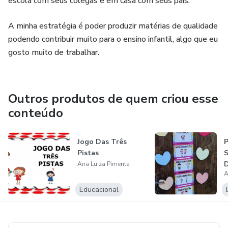
escola com seus colegas e em casa com seus pais.
A minha estratégia é poder produzir matérias de qualidade
podendo contribuir muito para o ensino infantil, algo que eu
gosto muito de trabalhar.
Outros produtos de quem criou esse
conteúdo
Jogo Das Três
P
Pistas
D
Ana Luiza Pimenta
A
Educacional