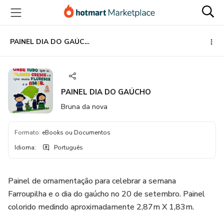
Ir
Ir
Ir
para
para
para
o
o
o
conteúdo
pagamento
rodapé
PAINEL DIA DO GAÚCHO
principal
PAINEL DIA DO GAÚCHO
Bruna da nova
Formato
:
eBooks ou Documentos
Idioma
:
Português
Painel de ornamentação para celebrar a semana
Farroupilha e o dia do gaúcho no 20 de setembro. Painel
colorido medindo aproximadamente 2,87m X 1,83m.