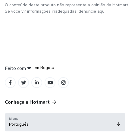
O conteúdo deste produto não representa a opinião da Hotmart.
Se você vir informações inadequadas,
denuncie aqui
em Amsterdam
em Madrid
em Bogotá
Feito com
❤
em Belo Horizonte
na Cidade do México
Conheça a Hotmart
Idioma
Português