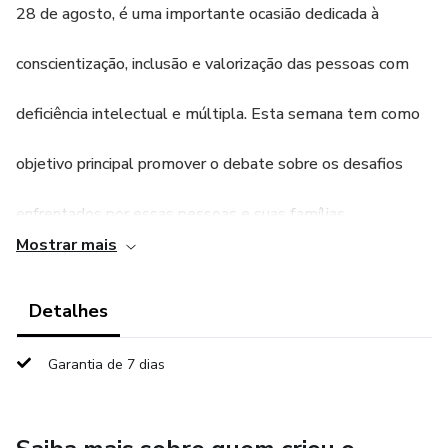
28 de agosto, é uma importante ocasião dedicada à
conscientização, inclusão e valorização das pessoas com
deficiência intelectual e múltipla. Esta semana tem como
objetivo principal promover o debate sobre os desafios
enfrentados por essas pessoas e suas famílias,
Mostrar mais
destacando a importância da inclusão social, do respeito
Detalhes
à diversidade e da garantia de direitos fundamentais.
Tamanho aproximado 1,20 X1,40 metros
Garantia de 7 dias