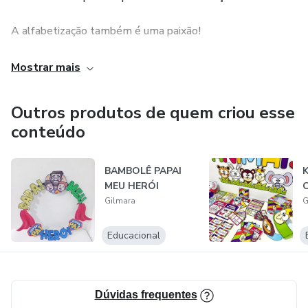
A alfabetização também é uma paixão!
Sou criadora de:
Mostrar mais
Materiais pedagógicos,
Outros produtos de quem criou esse
conteúdo
Crio atividades lúdicas,
Atividades em folha,
BAMBOLÊ PAPAI
MEU HERÓI
Painéis e outros.
Gilmara
G
Educacional
Procuro tornar a sua aula mais interessante, divertida e
focada no aprendizado.
Experiente encantar !
Dúvidas frequentes