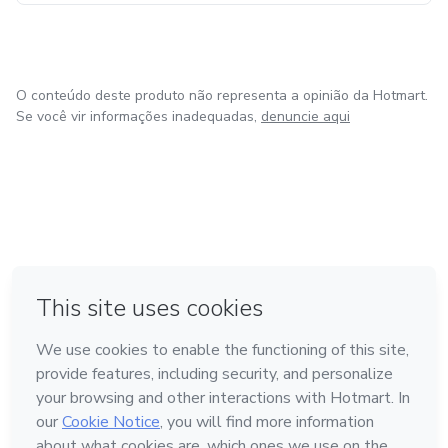
Materiais que facilitam a seu planejamento!
O conteúdo deste produto não representa a opinião da Hotmart.
Se você vir informações inadequadas,
denuncie aqui
em Amsterdam
em Madrid
em Bogotá
Feito com
❤
em Belo Horizonte
na Cidade do México
Conheça a Hotmart