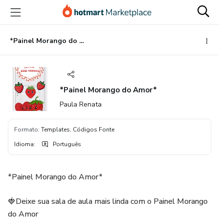
Ir
Ir
Ir
para
para
para
o
o
o
conteúdo
pagamento
rodapé
*Painel Morango do Amor*
principal
*Painel Morango do Amor*
Paula Renata
Formato
:
Templates, Códigos Fonte
Idioma
:
Português
*Painel Morango do Amor*
🍓Deixe sua sala de aula mais linda com o Painel Morango
do Amor