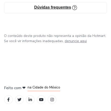
Dúvidas frequentes
O conteúdo deste produto não representa a opinião da Hotmart.
Se você vir informações inadequadas,
denuncie aqui
em Bogotá
em Amsterdam
em Madrid
na Cidade do México
Feito com
❤
em Belo Horizonte