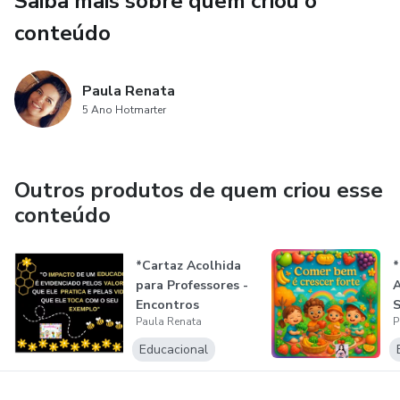
Saiba mais sobre quem criou o
conteúdo
Paula Renata
5 Ano Hotmarter
Outros produtos de quem criou esse
conteúdo
*Cartaz Acolhida
*
para Professores -
Encontros
Paula Renata
P
Pedagógicos*
Educacional