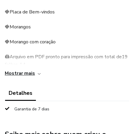
🍓Placa de Bem-vindos
🍓Morangos
🍓Morango com coração
🖨Arquivo em PDF pronto para impressão com total de19
folhas A4
Mostrar mais
🖨Arquivo NÃO EDITÁVEL
Detalhes
💰Apenas R$ 6,50
Garantia de 7 dias