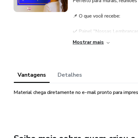
Perfeito para murais, reuniões
📌 O que você recebe:
✔️ Painel “Nossas Lembrança
Mostrar mais
❤️9 folhas (A4) – ideal para 
❤️16 folhas (A4) – ideal par
Vantagens
Detalhes
❤️ Estrelas em 3 tamanhos:
Material chega diretamente no e-mail pronto para impre
💚Coloridas e para colorir
🧩 Como usar:
Cada criança escreve, desenh