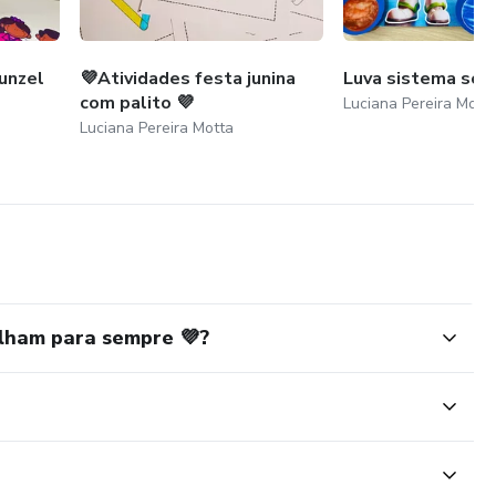
unzel
💜Atividades festa junina
Luva sistema sola
com palito 💜
Luciana Pereira Mott
Luciana Pereira Motta
ilham para sempre 💜?