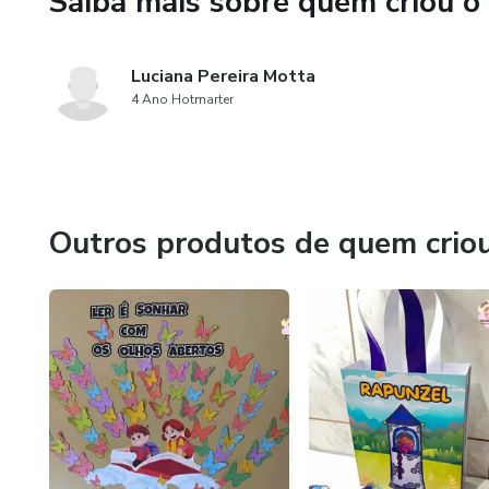
Saiba mais sobre quem criou o
Depois, é só montar o painel 
@mundocolorido
Luciana Pereira Motta
4 Ano Hotmarter
Outros produtos de quem crio