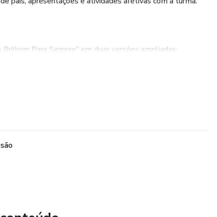
 de pais, apresentações e atividades afetivas com a turma.
s Brilham Para Sempre” em duas versões ampliadas:
murais menores
a murais grandes e ambientes amplos
ssão
a ou decora sua estrela com uma lembrança marcante.