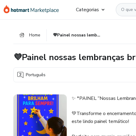
Ir
Ir
Ir
Categorias
para
para
para
o
o
o
conteúdo
pagamento
rodapé
Home
💜Painel nossas lembranças brilham para sempre 💜
principal
💜Painel nossas lembranças br
Português
✨ *PAINEL “Nossas Lembranç
💚Transforme o encerramento
este lindo painel temático!