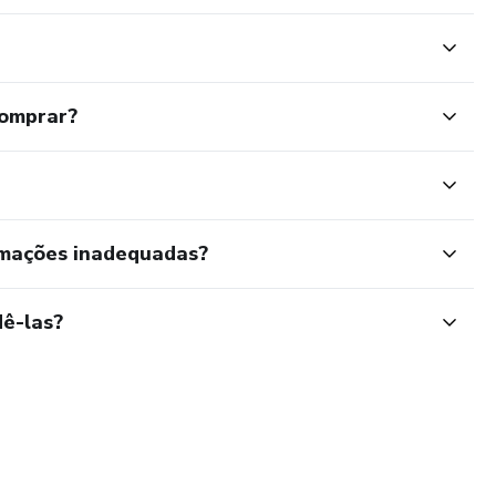
comprar?
rmações inadequadas?
ê-las?