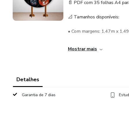
📄 PDF com 35 folhas A4 para
📐 Tamanhos disponíveis:
• Com margens: 1,47m x 1,4
• Sem margens: 1,33m x 1,3
Mostrar mais
💡 Ensino visual e divertido s
📩 Receba no seu e-mail ou 
Detalhes
Garantia de 7 dias
Estud