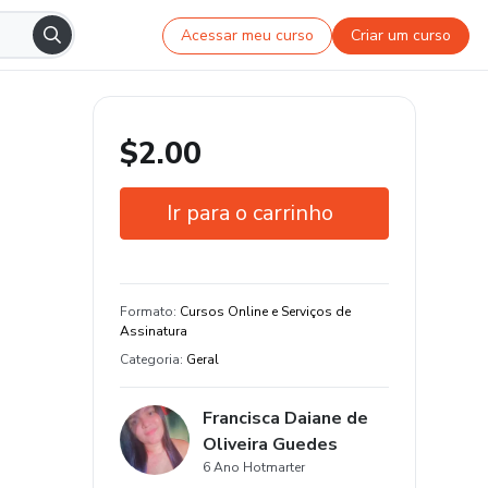
Acessar meu curso
Criar um curso
$2.00
Ir para o carrinho
Garantia de 7 dias
Estude do seu jeito e em qualquer
Formato
:
Cursos Online e Serviços de
dispositivo
Assinatura
Categoria
:
Geral
Francisca Daiane de
Oliveira Guedes
6 Ano Hotmarter