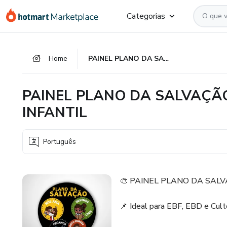
Ir
Ir
Ir
Categorias
para
para
para
o
o
o
conteúdo
pagamento
rodapé
Home
PAINEL PLANO DA SALVAÇÃO RECANTO DO SABER INFANTIL
principal
PAINEL PLANO DA SALVAÇÃ
INFANTIL
Português
🎨 PAINEL PLANO DA SALV
📌 Ideal para EBF, EBD e Culto