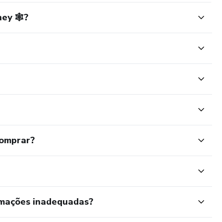
ey 🕸️?
comprar?
rmações inadequadas?