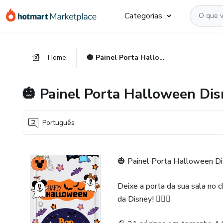
Ir
Ir
Ir
Categorias
para
para
para
o
o
o
conteúdo
pagamento
rodapé
Home
🎃 Painel Porta Halloween Disney 🕸️
principal
🎃 Painel Porta Halloween Disn
Português
🎃 Painel Porta Halloween Di
Deixe a porta da sua sala no 
da Disney! 🧙‍♀️✨