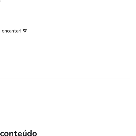
4
 encantar! 🧡
 conteúdo