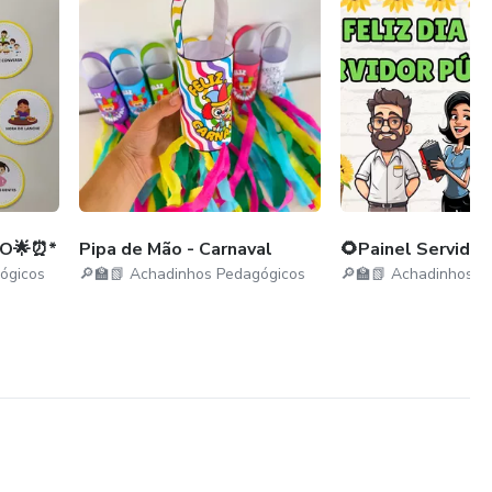
IO🌟⏰*
Pipa de Mão - Carnaval
🌻Painel Servidor
ógicos
🔎🏫📗 Achadinhos Pedagógicos
🔎🏫📗 Achadinhos P