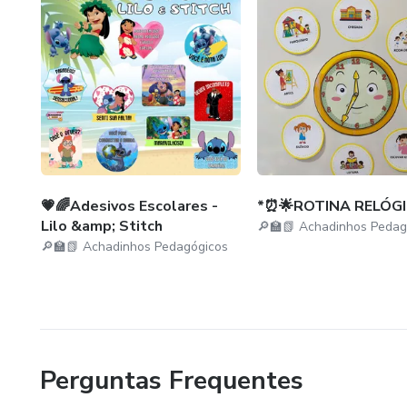
💗🌈Adesivos Escolares -
*⏰🌟ROTINA RELÓG
Lilo &amp; Stitch
🔎🏫📗 Achadinhos Pedag
🔎🏫📗 Achadinhos Pedagógicos
Perguntas Frequentes