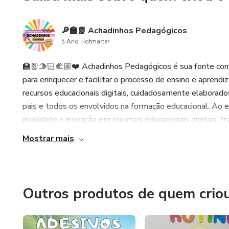
🔎🏫📗 Achadinhos Pedagógicos
5 Ano Hotmarter
🏫📗🫱🏻‍🫲🏼❤️ Achadinhos Pedagógicos é sua fonte conf
para enriquecer e facilitar o processo de ensino e aprend
recursos educacionais digitais, cuidadosamente elaborad
pais e todos os envolvidos na formação educacional. Ao 
qualidade e inovação em recursos educacionais digitais, t
Mostrar mais
Outros produtos de quem crio